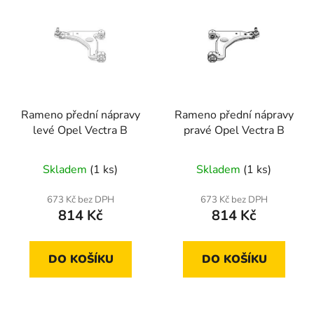
ý
r
p
o
i
d
s
u
p
k
r
t
Rameno přední nápravy
Rameno přední nápravy
o
ů
levé Opel Vectra B
pravé Opel Vectra B
d
u
Skladem
(1 ks)
Skladem
(1 ks)
k
t
673 Kč bez DPH
673 Kč bez DPH
ů
814 Kč
814 Kč
DO KOŠÍKU
DO KOŠÍKU