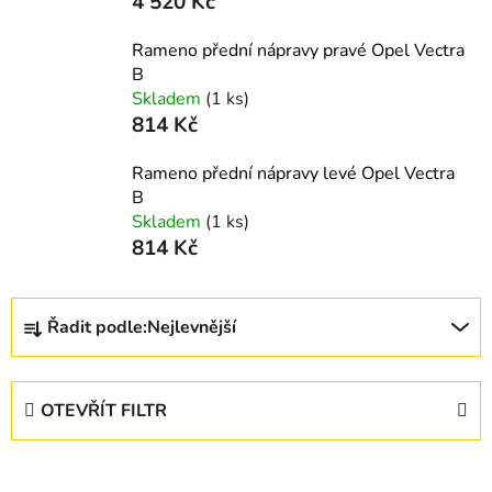
4 520 Kč
Rameno přední nápravy pravé Opel Vectra
B
Skladem
(1 ks)
814 Kč
Rameno přední nápravy levé Opel Vectra
B
Skladem
(1 ks)
814 Kč
Ř
Řadit podle:
Nejlevnější
a
z
e
OTEVŘÍT FILTR
n
í
V
p