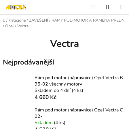
Přejít
Hledat
NÁKUP
na
KOŠÍK
obsah
Domů
/
Kategorie
/
ZAVĚŠENÍ
/
RÁMY POD MOTOR A RAMENA PŘEDNÍ
/
Opel
/
Vectra
Vectra
Nejprodávanější
Rám pod motor (nápravnice) Opel Vectra B
95-02 všechny motory
Skladem do 4 dní
(4 ks)
4 660 Kč
Rám pod motor (nápravnice) Opel Vectra C
02-
Skladem
(4 ks)