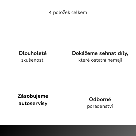
4
položek celkem
O
v
l
á
d
a
Dlouholeté
Dokážeme sehnat díly,
c
zkušenosti
které ostatní nemají
í
p
r
v
k
y
Zásobujeme
Odborné
v
autoservisy
poradenství
ý
p
i
Z
s
u