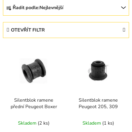
Ř
Řadit podle:
Nejlevnější
a
z
e
OTEVŘÍT FILTR
n
í
V
p
ý
r
p
o
i
d
s
u
p
k
r
t
Silentblok ramene
Silentblok ramene
o
ů
přední Peugeot Boxer
Peugeot 205, 309
d
u
Skladem
(2 ks)
Skladem
(1 ks)
k