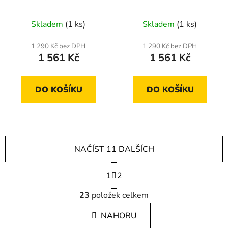
Skladem
(1 ks)
Skladem
(1 ks)
1 290 Kč bez DPH
1 290 Kč bez DPH
1 561 Kč
1 561 Kč
DO KOŠÍKU
DO KOŠÍKU
NAČÍST 11 DALŠÍCH
S
1
t
2
r
O
á
23
položek celkem
v
n
l
k
NAHORU
á
o