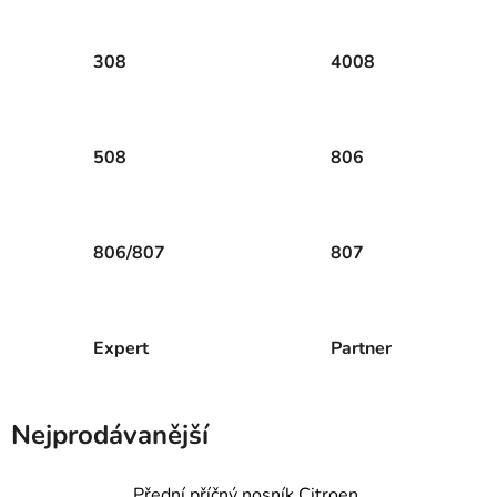
308
4008
508
806
806/807
807
Expert
Partner
Nejprodávanější
Přední příčný nosník Citroen