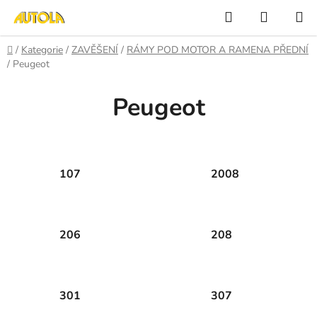
Přejít
Hledat
NÁKUP
na
KOŠÍK
obsah
Domů
/
Kategorie
/
ZAVĚŠENÍ
/
RÁMY POD MOTOR A RAMENA PŘEDNÍ
/
Peugeot
Peugeot
107
2008
206
208
301
307