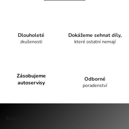
d
v
a
á
c
n
í
í
p
r
Dlouholeté
Dokážeme sehnat díly,
v
zkušenosti
které ostatní nemají
k
y
v
ý
p
Zásobujeme
i
Odborné
autoservisy
s
poradenství
u
Z
á
Kontakt
p