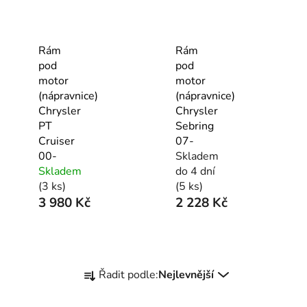
Rám
Rám
pod
pod
motor
motor
(nápravnice)
(nápravnice)
Chrysler
Chrysler
PT
Sebring
Cruiser
07-
00-
Skladem
Skladem
do 4 dní
(3 ks)
(5 ks)
3 980 Kč
2 228 Kč
Ř
Řadit podle:
Nejlevnější
a
z