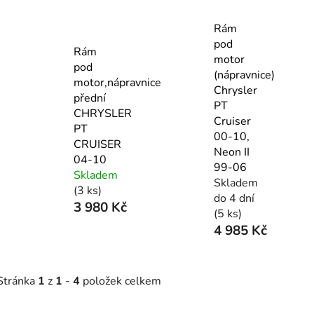
Rám
pod
Rám
motor
pod
(nápravnice)
motor,nápravnice
Chrysler
přední
PT
CHRYSLER
Cruiser
PT
00-10,
CRUISER
Neon II
04-10
99-06
Skladem
Skladem
(3 ks)
do 4 dní
3 980 Kč
(5 ks)
4 985 Kč
Stránka
1
z
1
-
4
položek celkem