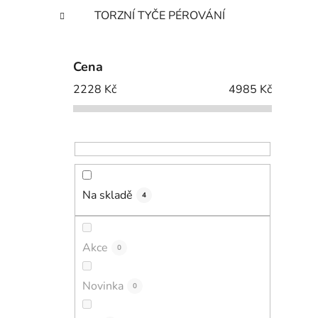
TORZNÍ TYČE PÉROVÁNÍ
Cena
2228
Kč
4985
Kč
Na skladě
4
Akce
0
Novinka
0