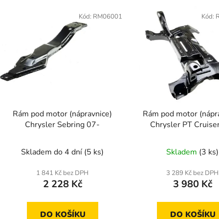
V
ý
Kód:
RM06001
Kód:
p
s
p
r
o
d
Rám pod motor (nápravnice)
Rám pod motor (nápr
u
Chrysler Sebring 07-
Chrysler PT Cruise
k
t
Skladem do 4 dní
(5 ks)
Skladem
(3 ks)
ů
1 841 Kč bez DPH
3 289 Kč bez DPH
2 228 Kč
3 980 Kč
DO KOŠÍKU
DO KOŠÍKU