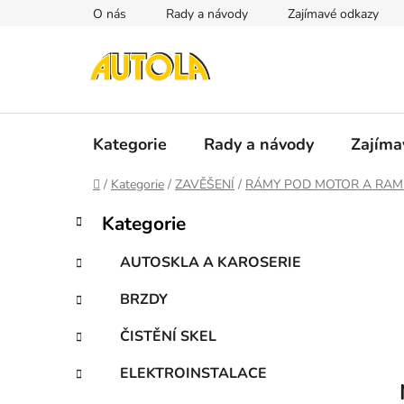
Přejít
O nás
Rady a návody
Zajímavé odkazy
na
obsah
Kategorie
Rady a návody
Zajíma
Domů
/
Kategorie
/
ZAVĚŠENÍ
/
RÁMY POD MOTOR A RAM
P
K
Přeskočit
Kategorie
a
kategorie
o
t
s
AUTOSKLA A KAROSERIE
e
t
g
BRZDY
r
o
a
r
ČISTĚNÍ SKEL
i
n
e
n
ELEKTROINSTALACE
í