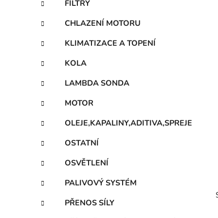
FILTRY
p
a
CHLAZENÍ MOTORU
n
KLIMATIZACE A TOPENÍ
e
l
KOLA
LAMBDA SONDA
MOTOR
OLEJE,KAPALINY,ADITIVA,SPREJE
OSTATNÍ
OSVĚTLENÍ
PALIVOVÝ SYSTÉM
PŘENOS SÍLY