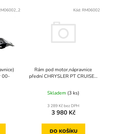
e
RM06002_2
Kód:
RM06002
n
í
p
r
o
d
u
k
Rám pod motor,nápravnice
avnice)
t
přední CHRYSLER PT CRUISER
r 00-
ů
04-10
Skladem
(3 ks)
3 289 Kč bez DPH
3 980 Kč
DO KOŠÍKU