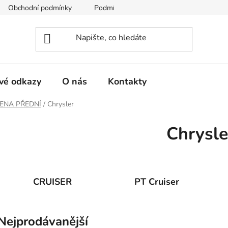
Obchodní podmínky
Podmínky ochrany osobních údajů
vé odkazy
O nás
Kontakty
ENA PŘEDNÍ
/
Chrysler
Chrysle
CRUISER
PT Cruiser
Nejprodávanější