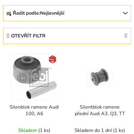
Ř
Řadit podle:
Nejlevnější
a
z
e
OTEVŘÍT FILTR
n
í
V
p
ý
r
p
o
i
d
s
u
p
k
r
t
Silenblok ramene Audi
Silentblok ramene
o
ů
100, A6
přední Audi A3, Q3, TT
d
u
Skladem
(1 ks)
Skladem do 1 dní
(1 ks)
k