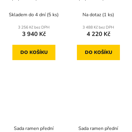
-05 automatická
Octavia 04-,Audi
převodovka
A3,VW Golf V,Seat
Skladem do 4 dní
(5 ks)
Na dotaz
(1 ks)
Leon
3 256 Kč bez DPH
3 488 Kč bez DPH
3 940 Kč
4 220 Kč
DO KOŠÍKU
DO KOŠÍKU
Sada ramen přední
Sada ramen přední