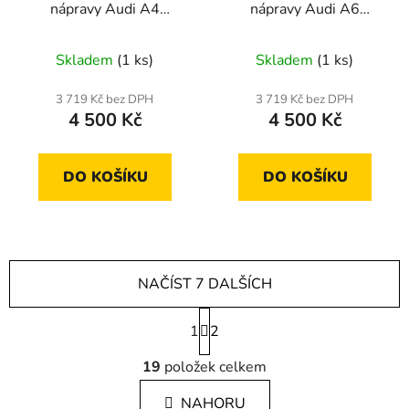
nápravy Audi A4
nápravy Audi A6
(21mm)
(21mm)
Skladem
(1 ks)
Skladem
(1 ks)
3 719 Kč bez DPH
3 719 Kč bez DPH
4 500 Kč
4 500 Kč
DO KOŠÍKU
DO KOŠÍKU
NAČÍST 7 DALŠÍCH
S
1
t
2
r
O
á
19
položek celkem
v
n
l
k
NAHORU