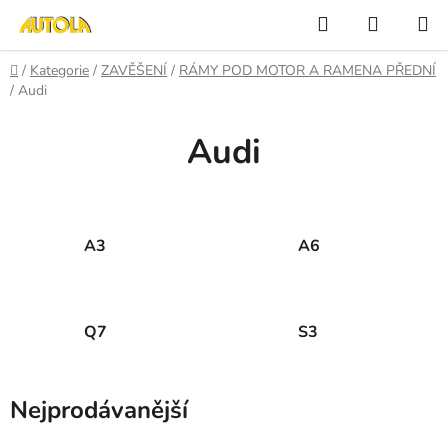
Přejít
Hledat
NÁKUP
na
KOŠÍK
obsah
Domů
/
Kategorie
/
ZAVĚŠENÍ
/
RÁMY POD MOTOR A RAMENA PŘEDNÍ
/
Audi
Audi
A3
A6
Q7
S3
Nejprodávanější