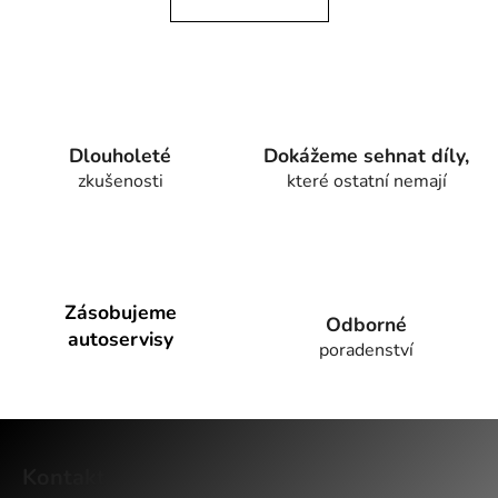
á
o
d
v
a
á
c
n
í
í
p
r
Dlouholeté
Dokážeme sehnat díly,
v
zkušenosti
které ostatní nemají
k
y
v
ý
p
Zásobujeme
i
Odborné
autoservisy
s
poradenství
u
Z
á
Kontakt
p