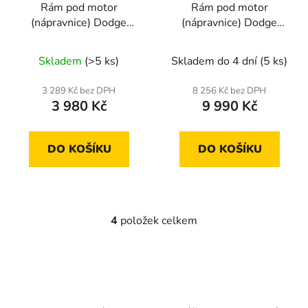
Rám pod motor
Rám pod motor
(nápravnice) Dodge
(nápravnice) Dodge
Neon 00-06
Durango
Skladem
(>5 ks)
Skladem do 4 dní
(5 ks)
3 289 Kč bez DPH
8 256 Kč bez DPH
3 980 Kč
9 990 Kč
DO KOŠÍKU
DO KOŠÍKU
4
položek celkem
O
v
l
á
d
a