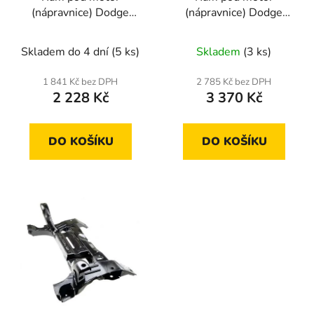
o
ů
(nápravnice) Dodge
(nápravnice) Dodge
d
Journey 09-, Avenger
Caliber
u
07-
Skladem do 4 dní
(5 ks)
Skladem
(3 ks)
k
t
1 841 Kč bez DPH
2 785 Kč bez DPH
ů
2 228 Kč
3 370 Kč
DO KOŠÍKU
DO KOŠÍKU