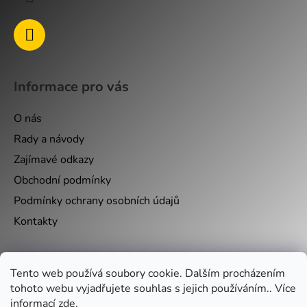
Informace pro vás
O nás
Rady a návody
Zajímavé odkazy
Obchodní podmínky
Podmínky ochrany osobních údajů
Kontakty
Nákupní košík
Tento web používá soubory cookie. Dalším procházením
tohoto webu vyjadřujete souhlas s jejich používáním.. Více
informací
zde
.