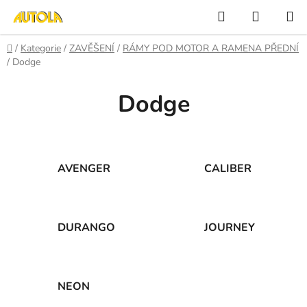
Přejít
Hledat
NÁKUP
na
KOŠÍK
obsah
Domů
/
Kategorie
/
ZAVĚŠENÍ
/
RÁMY POD MOTOR A RAMENA PŘEDNÍ
/
Dodge
Dodge
AVENGER
CALIBER
DURANGO
JOURNEY
NEON