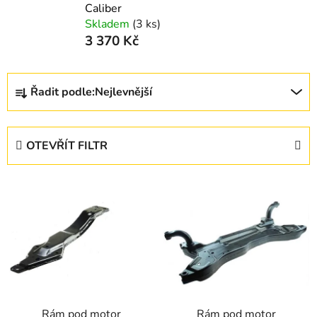
Caliber
Skladem
(3 ks)
3 370 Kč
Ř
Řadit podle:
Nejlevnější
a
z
e
OTEVŘÍT FILTR
n
í
V
p
ý
r
p
o
i
d
s
u
p
k
r
t
Rám pod motor
Rám pod motor