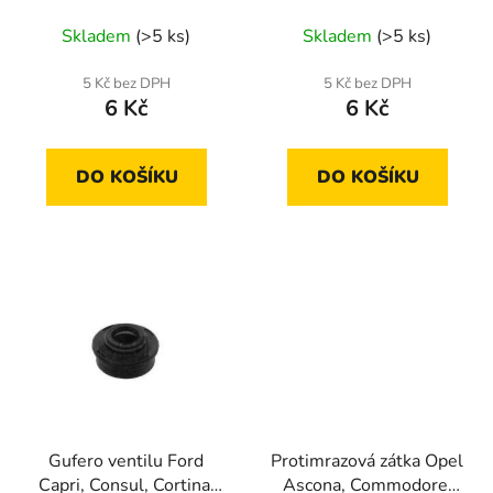
u
Coupe, Quttro, V8
Sharan, Transporter,
Skladem
(>5 ks)
Skladem
(>5 ks)
k
Vento
t
5 Kč bez DPH
5 Kč bez DPH
ů
6 Kč
6 Kč
DO KOŠÍKU
DO KOŠÍKU
Gufero ventilu Ford
Protimrazová zátka Opel
Capri, Consul, Cortina,
Ascona, Commodore,