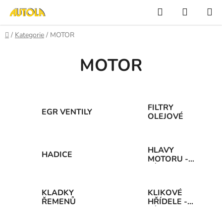
Přejít
Hledat
NÁKUP
na
KOŠÍK
obsah
Domů
/
Kategorie
/
MOTOR
MOTOR
FILTRY
EGR VENTILY
OLEJOVÉ
HLAVY
HADICE
MOTORU -
DÍLY
KLADKY
KLIKOVÉ
ŘEMENŮ
HŘÍDELE -
DÍLY