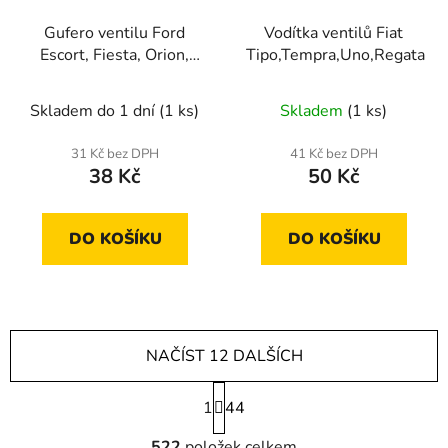
Gufero ventilu Ford
Vodítka ventilů Fiat
Escort, Fiesta, Orion,
Tipo,Tempra,Uno,Regata
Sierra
Skladem do 1 dní
(1 ks)
Skladem
(1 ks)
31 Kč bez DPH
41 Kč bez DPH
38 Kč
50 Kč
DO KOŠÍKU
DO KOŠÍKU
NAČÍST 12 DALŠÍCH
S
1
t
44
r
O
á
522
položek celkem