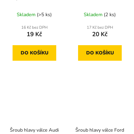
Escort, Sierra, Scorpio,
Corsa, Kadett, Manta,
Taunus, Transit
Monza, Rekord, Senator
Skladem
(>5 ks)
Skladem
(2 ks)
A
16 Kč bez DPH
17 Kč bez DPH
19 Kč
20 Kč
DO KOŠÍKU
DO KOŠÍKU
Šroub hlavy válce Audi
Šroub hlavy válce Ford