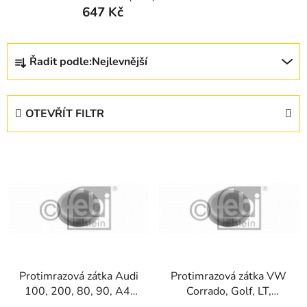
647 Kč
Ř
Řadit podle:
Nejlevnější
a
z
e
OTEVŘÍT FILTR
n
í
V
p
ý
r
p
o
i
d
s
u
p
k
r
t
Protimrazová zátka Audi
Protimrazová zátka VW
o
ů
100, 200, 80, 90, A4,
Corrado, Golf, LT,
d
A6, A8, Cabriolet,
Passat, Santana,