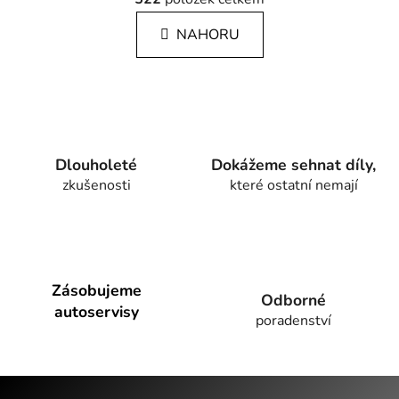
v
n
l
k
NAHORU
á
o
d
v
a
á
c
n
í
í
p
r
Dlouholeté
Dokážeme sehnat díly,
v
zkušenosti
které ostatní nemají
k
y
v
ý
p
Zásobujeme
i
Odborné
autoservisy
s
poradenství
u
Z