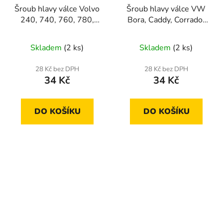
Šroub hlavy válce Volvo
Šroub hlavy válce VW
240, 740, 760, 780,
Bora, Caddy, Corrado,
850, 940, 960, S70,
Golf, Iltis, Jetta, LT,
S80, V70
Passat, Polo, Santana,
Skladem
(2 ks)
Skladem
(2 ks)
Sharan, Transporter,
Vento
28 Kč bez DPH
28 Kč bez DPH
34 Kč
34 Kč
DO KOŠÍKU
DO KOŠÍKU