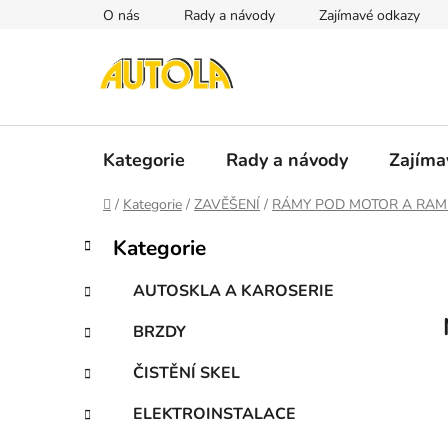
Přejít
O nás
Rady a návody
Zajímavé odkazy
na
obsah
Kategorie
Rady a návody
Zajíma
Domů
/
Kategorie
/
ZAVĚŠENÍ
/
RÁMY POD MOTOR A RAM
P
K
Přeskočit
Kategorie
a
kategorie
o
t
s
AUTOSKLA A KAROSERIE
e
t
g
BRZDY
r
o
a
r
ČISTĚNÍ SKEL
i
n
e
n
ELEKTROINSTALACE
í