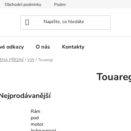
Obchodní podmínky
Podmínky ochrany osobních údajů
vé odkazy
O nás
Kontakty
ENA PŘEDNÍ
/
VW
/
Touareg
Touare
Nejprodávanější
Rám
pod
motor
(nápravnice)