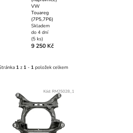
VW
Touareg
(7P5,7P6)
Skladem
do 4 dní
(5 ks)
9 250 Kč
Stránka
1
z
1
-
1
položek celkem
V
ý
Kód:
RM25028_1
p
s
p
r