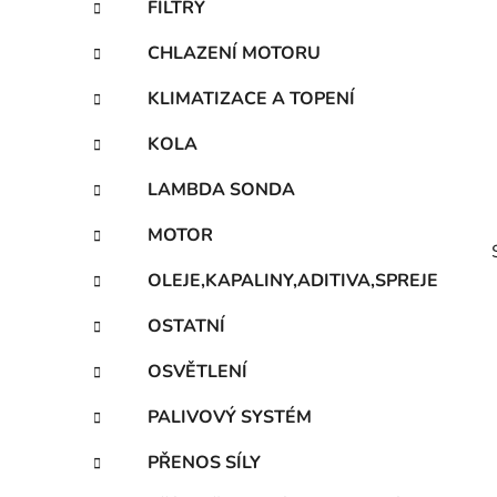
FILTRY
p
a
CHLAZENÍ MOTORU
n
KLIMATIZACE A TOPENÍ
e
l
KOLA
LAMBDA SONDA
MOTOR
OLEJE,KAPALINY,ADITIVA,SPREJE
OSTATNÍ
OSVĚTLENÍ
i
PALIVOVÝ SYSTÉM
PŘENOS SÍLY