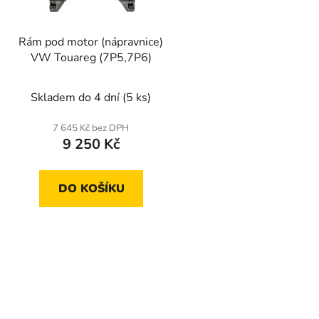
o
d
Rám pod motor (nápravnice)
u
VW Touareg (7P5,7P6)
k
t
Skladem do 4 dní
(5 ks)
ů
7 645 Kč bez DPH
9 250 Kč
DO KOŠÍKU
O
v
l
á
d