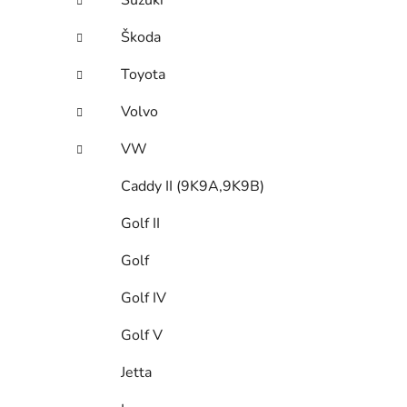
Suzuki
Škoda
Toyota
Volvo
VW
Caddy II (9K9A,9K9B)
Golf II
Golf
Golf IV
Golf V
Jetta