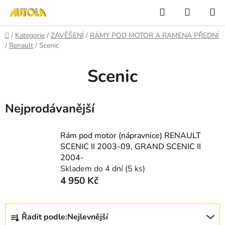
Přejít
Hledat
NÁKUP
na
KOŠÍK
obsah
Domů
/
Kategorie
/
ZAVĚŠENÍ
/
RÁMY POD MOTOR A RAMENA PŘEDNÍ
/
Renault
/
Scenic
Scenic
Nejprodávanější
Rám pod motor (nápravnice) RENAULT
SCENIC II 2003-09, GRAND SCENIC II
2004-
Skladem do 4 dní
(5 ks)
4 950 Kč
Ř
Řadit podle:
Nejlevnější
a