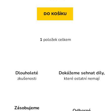
DO KOŠÍKU
1
položek celkem
O
v
l
á
d
a
Dlouholeté
Dokážeme sehnat díly,
c
zkušenosti
které ostatní nemají
í
p
r
v
k
y
Zásobujeme
Odborné