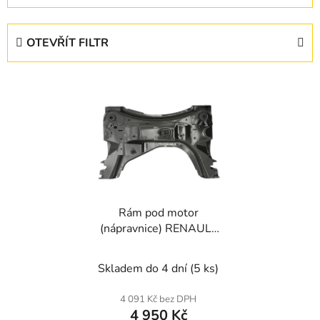
z
e
OTEVŘÍT FILTR
n
í
V
p
ý
r
p
o
i
d
s
u
p
k
r
t
Rám pod motor
o
ů
(nápravnice) RENAULT
d
SCENIC II 2003-09,
u
GRAND SCENIC II
Skladem do 4 dní
(5 ks)
k
2004-
t
4 091 Kč bez DPH
ů
4 950 Kč