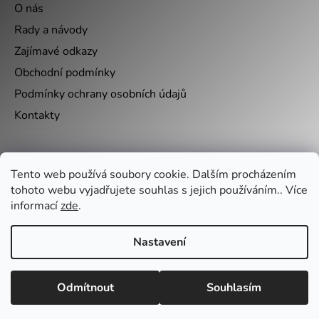
O nás
Rady a návody
Zajímavé odkazy
Obchodní podmínky
Podmínky ochrany osobních údajů
Kontakty
Nákupní košík
Tento web používá soubory cookie. Dalším procházením
tohoto webu vyjadřujete souhlas s jejich používáním.. Více
0
KS /
0 KČ
informací
zde
.
Nastavení
Vytvořil Shoptet
&
Odmítnout
Souhlasím
Copyright 2026
Autola
. Všechna práva vyhrazena.
Upravit nastavení cookies