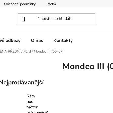
Obchodní podmínky
Podmínky ochrany osobních údajů
vé odkazy
O nás
Kontakty
ENA PŘEDNÍ
/
Ford
/
Mondeo III (00-07)
Mondeo III (
Nejprodávanější
Rám
pod
motor
(nápravnice)