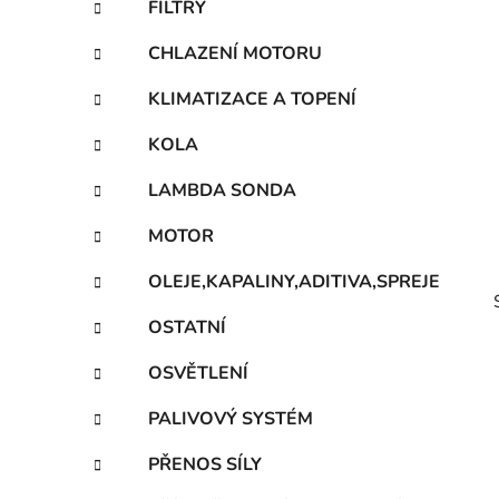
FILTRY
p
a
CHLAZENÍ MOTORU
n
KLIMATIZACE A TOPENÍ
e
l
KOLA
LAMBDA SONDA
MOTOR
OLEJE,KAPALINY,ADITIVA,SPREJE
OSTATNÍ
OSVĚTLENÍ
PALIVOVÝ SYSTÉM
i
PŘENOS SÍLY