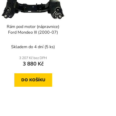
p
r
o
d
Rám pod motor (nápravnice)
u
Ford Mondeo III (2000-07)
k
t
Skladem do 4 dní
(5 ks)
ů
3 207 Kč bez DPH
3 880 Kč
DO KOŠÍKU
O
v
l