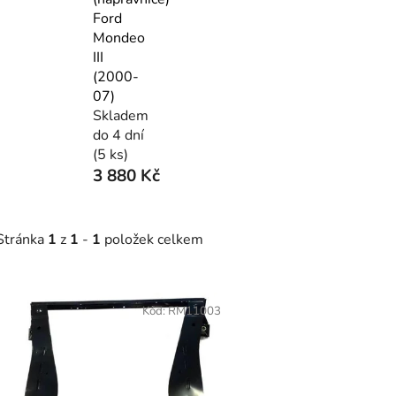
Ford
Mondeo
III
(2000-
07)
Skladem
do 4 dní
(5 ks)
3 880 Kč
Stránka
1
z
1
-
1
položek celkem
V
ý
Kód:
RM11003
p
s