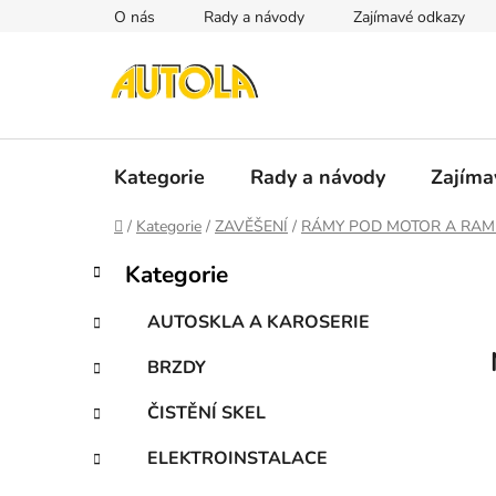
Přejít
O nás
Rady a návody
Zajímavé odkazy
na
obsah
Kategorie
Rady a návody
Zajíma
Domů
/
Kategorie
/
ZAVĚŠENÍ
/
RÁMY POD MOTOR A RAM
P
K
Přeskočit
Kategorie
a
kategorie
o
t
s
AUTOSKLA A KAROSERIE
e
t
g
BRZDY
r
o
a
r
ČISTĚNÍ SKEL
i
n
e
n
ELEKTROINSTALACE
í