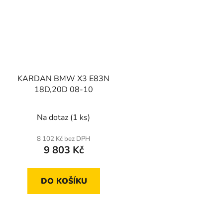
KARDAN BMW X3 E83N
18D,20D 08-10
Na dotaz
(1 ks)
8 102 Kč bez DPH
9 803 Kč
DO KOŠÍKU
O