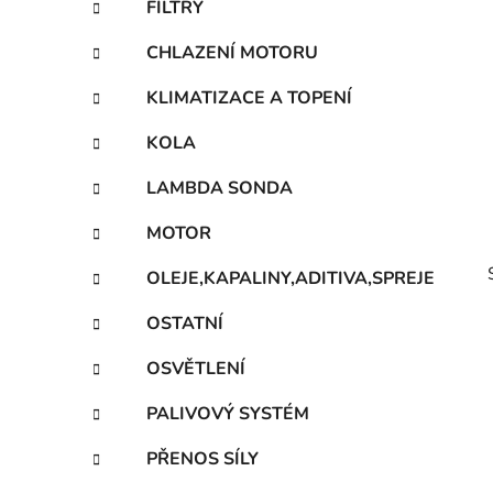
FILTRY
p
a
CHLAZENÍ MOTORU
n
KLIMATIZACE A TOPENÍ
e
l
KOLA
LAMBDA SONDA
MOTOR
OLEJE,KAPALINY,ADITIVA,SPREJE
OSTATNÍ
OSVĚTLENÍ
PALIVOVÝ SYSTÉM
i
PŘENOS SÍLY