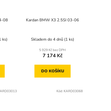
d
u
k
4-08
Kardan BMW X3 2.5SI 03-06
t
ů
1 ks)
Skladem do 4 dnů
(1 ks)
5 929 Kč bez DPH
7 174 Kč
DO KOŠÍKU
ARD03013
Kód:
KARD03068