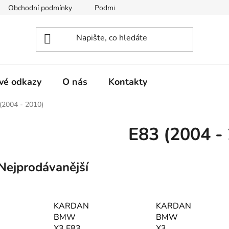
Obchodní podmínky
Podmínky ochrany osobních údajů
vé odkazy
O nás
Kontakty
(2004 - 2010)
E83 (2004 -
Nejprodávanější
KARDAN
KARDAN
BMW
BMW
X3 E83
X3