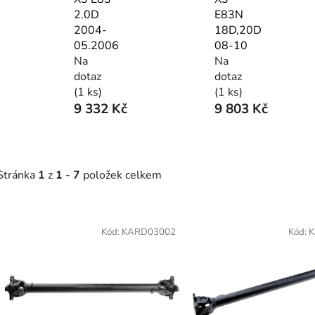
2.0D
E83N
2004-
18D,20D
05.2006
08-10
Na
Na
dotaz
dotaz
(1 ks)
(1 ks)
9 332 Kč
9 803 Kč
Stránka
1
z
1
-
7
položek celkem
V
ý
Kód:
KARD03002
Kód:
K
p
s
p