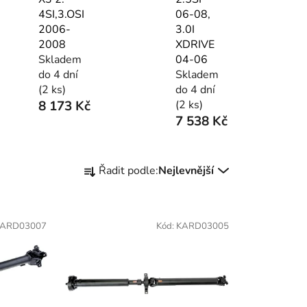
4SI,3.OSI
06-08,
2006-
3.0I
2008
XDRIVE
Skladem
04-06
do 4 dní
Skladem
(2 ks)
do 4 dní
8 173 Kč
(2 ks)
7 538 Kč
Ř
Řadit podle:
Nejlevnější
a
z
e
ARD03007
Kód:
KARD03005
n
í
p
r
o