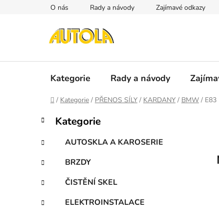
Přejít
O nás
Rady a návody
Zajímavé odkazy
na
obsah
Kategorie
Rady a návody
Zajíma
Domů
/
Kategorie
/
PŘENOS SÍLY
/
KARDANY
/
BMW
/
E83 
P
K
Přeskočit
Kategorie
a
kategorie
o
t
s
AUTOSKLA A KAROSERIE
e
t
g
BRZDY
r
o
a
r
ČISTĚNÍ SKEL
i
n
e
n
ELEKTROINSTALACE
í