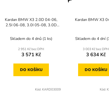
r
o
d
Kardan BMW X3 2.0D 04-06,
Kardan BMW X3 0
u
2.5I 06-08, 3.0I 05-08, 3.0D
k
06-10
t
Skladem do 4 dnů
(1 ks)
Skladem do 4 dní
(
ů
2 951 Kč bez DPH
3 003 Kč bez DPH
3 571 Kč
3 634 Kč
DO KOŠÍKU
DO KOŠÍKU
Kód:
KARD03009
Kód:
K