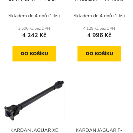
d
AWD
2.0D D165 D200 SD4
u
TD4 17-
Skladem do 4 dnů
(1 ks)
Skladem do 4 dnů
(1 ks)
k
t
3 506 Kč bez DPH
4 129 Kč bez DPH
ů
4 242 Kč
4 996 Kč
DO KOŠÍKU
DO KOŠÍKU
KARDAN JAGUAR XE
KARDAN JAGUAR F-