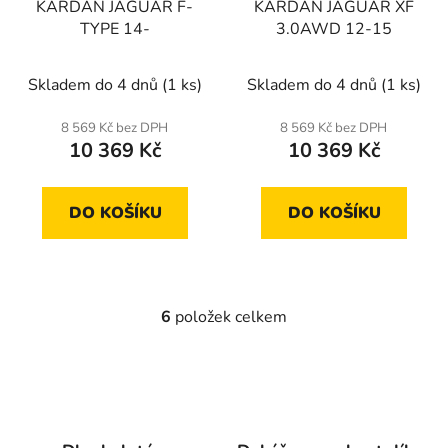
KARDAN JAGUAR F-
KARDAN JAGUAR XF
TYPE 14-
3.0AWD 12-15
Skladem do 4 dnů
(1 ks)
Skladem do 4 dnů
(1 ks)
8 569 Kč bez DPH
8 569 Kč bez DPH
10 369 Kč
10 369 Kč
DO KOŠÍKU
DO KOŠÍKU
6
položek celkem
O
v
l
á
d
a