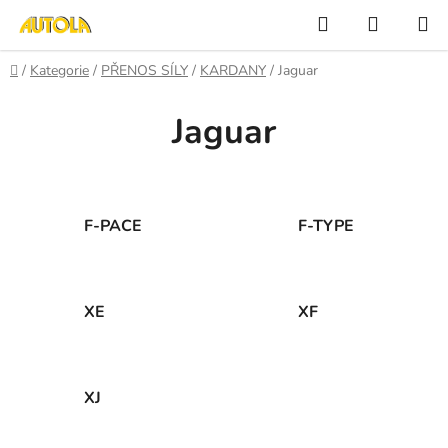
Přejít
Hledat
NÁKUP
na
KOŠÍK
obsah
Domů
/
Kategorie
/
PŘENOS SÍLY
/
KARDANY
/
Jaguar
Jaguar
F-PACE
F-TYPE
XE
XF
XJ