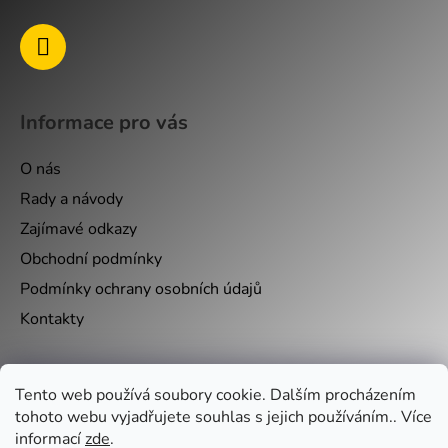
Informace pro vás
O nás
Rady a návody
Zajímavé odkazy
Obchodní podmínky
Podmínky ochrany osobních údajů
Kontakty
Nákupní košík
Tento web používá soubory cookie. Dalším procházením
tohoto webu vyjadřujete souhlas s jejich používáním.. Více
informací
zde
.
0
KS /
0 KČ