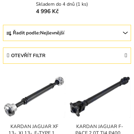
Skladem do 4 dnů
(1 ks)
4 996 Kč
Ř
Řadit podle:
Nejlevnější
a
z
e
OTEVŘÍT FILTR
n
í
V
p
ý
r
p
o
i
d
s
u
p
k
r
t
KARDAN JAGUAR XF
KARDAN JAGUAR F-
o
ů
13-, XJ 13-, F-TYPE 14-
PACE 2.0T TI4 P400E,