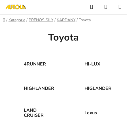
Přejít
Hledat
NÁKUP
na
KOŠÍK
obsah
Domů
/
Kategorie
/
PŘENOS SÍLY
/
KARDANY
/
Toyota
Toyota
4RUNNER
HI-LUX
HIGHLANDER
HIGLANDER
LAND
Lexus
CRUISER