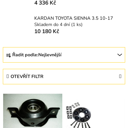
4 336 Kč
KARDAN TOYOTA SIENNA 3.5 10-17
Skladem do 4 dní
(1 ks)
10 180 Kč
Ř
Řadit podle:
Nejlevnější
a
z
e
OTEVŘÍT FILTR
n
í
V
p
ý
r
p
o
i
d
s
u