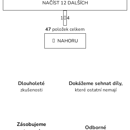
NAČÍST 12 DALŠÍCH
S
1
t
4
r
O
á
47
položek celkem
v
n
l
k
NAHORU
á
o
d
v
a
á
c
n
í
í
p
r
Dlouholeté
Dokážeme sehnat díly,
v
zkušenosti
které ostatní nemají
k
y
v
ý
p
Zásobujeme
i
Odborné