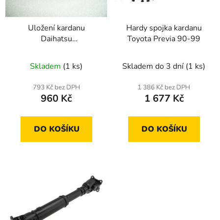
p
k
r
t
Uložení kardanu
Hardy spojka kardanu
o
ů
Daihatsu
Toyota Previa 90-99
d
Terios,Ssangyong
u
Action,Kyron,Rexton
Skladem
(1 ks)
Skladem do 3 dní
(1 ks)
k
t
793 Kč bez DPH
1 386 Kč bez DPH
ů
960 Kč
1 677 Kč
DO KOŠÍKU
DO KOŠÍKU