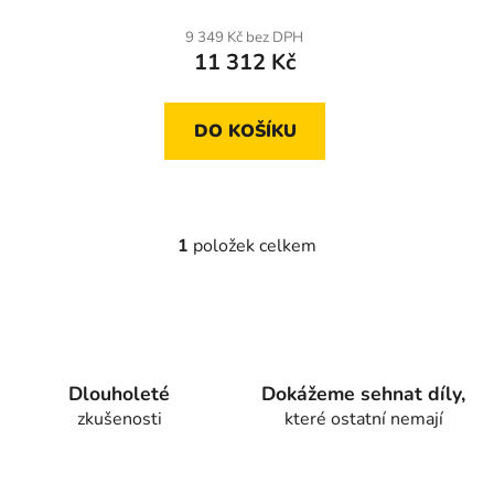
t
9 349 Kč bez DPH
ů
11 312 Kč
DO KOŠÍKU
1
položek celkem
O
v
l
á
d
a
Dlouholeté
Dokážeme sehnat díly,
c
zkušenosti
které ostatní nemají
í
p
r