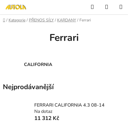
Přejít
Hledat
NÁKUP
na
KOŠÍK
obsah
Domů
/
Kategorie
/
PŘENOS SÍLY
/
KARDANY
/
Ferrari
Ferrari
CALIFORNIA
Nejprodávanější
FERRARI CALIFORNIA 4.3 08-14
Na dotaz
11 312 Kč