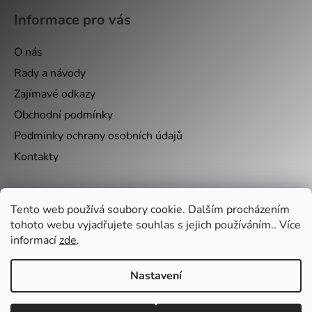
Informace pro vás
O nás
Rady a návody
Zajímavé odkazy
Obchodní podmínky
Podmínky ochrany osobních údajů
Kontakty
Nákupní košík
Tento web používá soubory cookie. Dalším procházením
tohoto webu vyjadřujete souhlas s jejich používáním.. Více
informací
zde
.
0
KS /
0 KČ
Nastavení
Vytvořil Shoptet
&