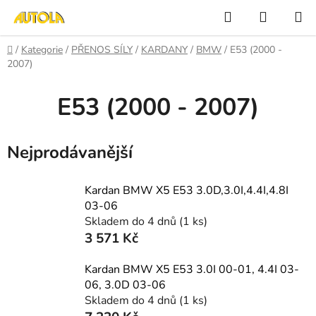
Přejít
Hledat
NÁKUP
na
KOŠÍK
obsah
Domů
/
Kategorie
/
PŘENOS SÍLY
/
KARDANY
/
BMW
/
E53 (2000 -
2007)
E53 (2000 - 2007)
Nejprodávanější
Kardan BMW X5 E53 3.0D,3.0I,4.4I,4.8I
03-06
Skladem do 4 dnů
(1 ks)
3 571 Kč
Kardan BMW X5 E53 3.0I 00-01, 4.4I 03-
06, 3.0D 03-06
Skladem do 4 dnů
(1 ks)