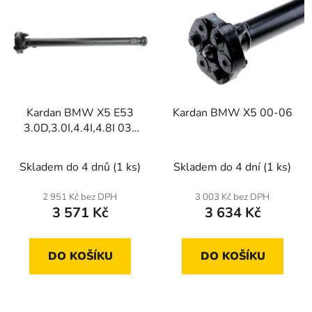
ý
r
p
o
i
d
s
u
p
k
r
t
Kardan BMW X5 E53
Kardan BMW X5 00-06
o
ů
3.0D,3.0I,4.4I,4.8I 03-
d
06
u
Skladem do 4 dnů
(1 ks)
Skladem do 4 dní
(1 ks)
k
t
2 951 Kč bez DPH
3 003 Kč bez DPH
ů
3 571 Kč
3 634 Kč
DO KOŠÍKU
DO KOŠÍKU