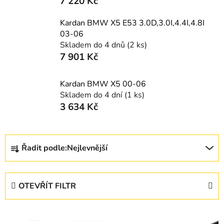
7 220 Kč
Kardan BMW X5 E53 3.0D,3.0I,4.4I,4.8I
03-06
Skladem do 4 dnů
(2 ks)
7 901 Kč
Kardan BMW X5 00-06
Skladem do 4 dní
(1 ks)
3 634 Kč
Ř
Řadit podle:
Nejlevnější
a
z
e
OTEVŘÍT FILTR
n
í
V
p