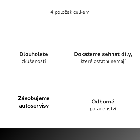
4
položek celkem
O
v
l
á
d
a
Dlouholeté
Dokážeme sehnat díly,
c
zkušenosti
které ostatní nemají
í
p
r
v
k
y
Zásobujeme
Odborné
v
autoservisy
poradenství
ý
p
i
Z
s
u