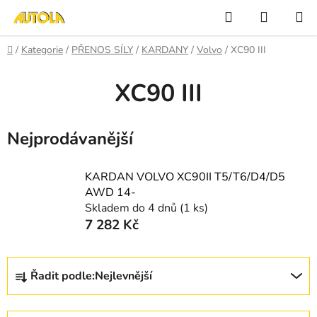
Přejít
Hledat
NÁKUP
na
KOŠÍK
obsah
Domů
/
Kategorie
/
PŘENOS SÍLY
/
KARDANY
/
Volvo
/
XC90 III
XC90 III
Nejprodávanější
KARDAN VOLVO XC90II T5/T6/D4/D5
AWD 14-
Skladem do 4 dnů
(1 ks)
7 282 Kč
Ř
Řadit podle:
Nejlevnější
a
z