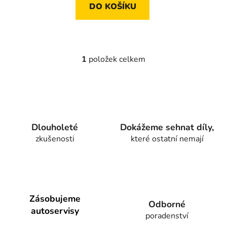
DO KOŠÍKU
1
položek celkem
O
v
l
á
d
a
Dlouholeté
Dokážeme sehnat díly,
c
zkušenosti
které ostatní nemají
í
p
r
v
k
y
Zásobujeme
Odborné
v
autoservisy
poradenství
ý