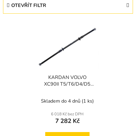
e
OTEVŘÍT FILTR
n
í
V
p
ý
r
p
o
i
d
s
u
p
k
r
t
KARDAN VOLVO
o
ů
XC90II T5/T6/D4/D5
d
AWD 14-
u
Skladem do 4 dnů
(1 ks)
k
t
6 018 Kč bez DPH
ů
7 282 Kč