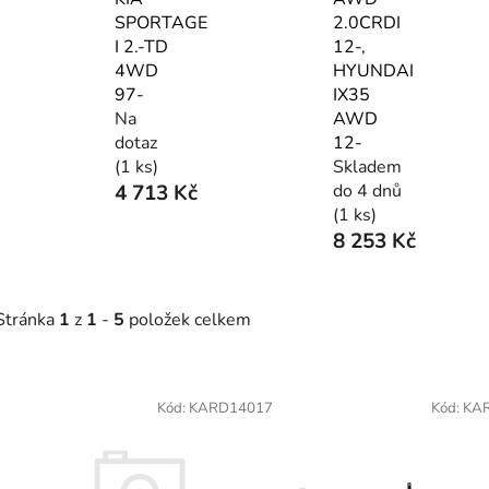
SPORTAGE
2.0CRDI
I 2.-TD
12-,
4WD
HYUNDAI
97-
IX35
Na
AWD
dotaz
12-
(1 ks)
Skladem
4 713 Kč
do 4 dnů
(1 ks)
8 253 Kč
Stránka
1
z
1
-
5
položek celkem
V
ý
Kód:
KARD14017
Kód:
KA
p