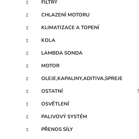
FILTRY
p
a
CHLAZENÍ MOTORU
n
KLIMATIZACE A TOPENÍ
e
l
KOLA
LAMBDA SONDA
MOTOR
OLEJE,KAPALINY,ADITIVA,SPREJE
OSTATNÍ
OSVĚTLENÍ
PALIVOVÝ SYSTÉM
PŘENOS SÍLY
i