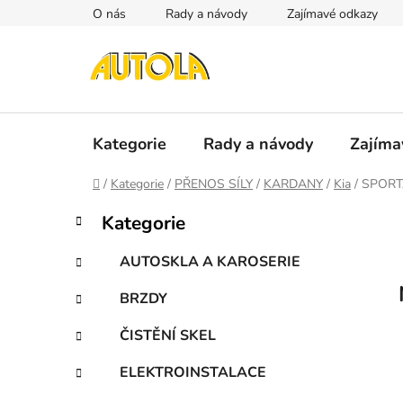
Přejít
O nás
Rady a návody
Zajímavé odkazy
na
obsah
Kategorie
Rady a návody
Zajíma
Domů
/
Kategorie
/
PŘENOS SÍLY
/
KARDANY
/
Kia
/
SPORT
P
K
Přeskočit
Kategorie
a
kategorie
o
t
s
AUTOSKLA A KAROSERIE
e
t
g
BRZDY
r
o
a
r
ČISTĚNÍ SKEL
i
n
e
n
ELEKTROINSTALACE
í