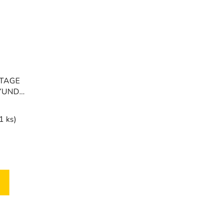
RTAGE
HYUNDAI
-
1 ks)