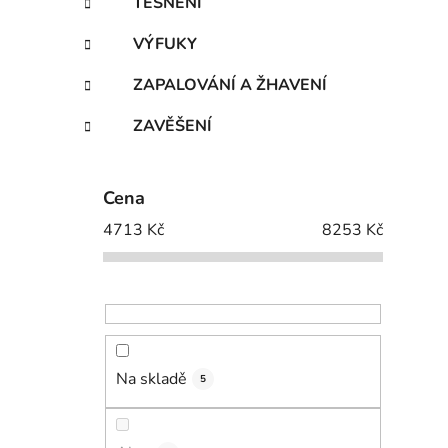
TĚSNĚNÍ
VÝFUKY
ZAPALOVÁNÍ A ŽHAVENÍ
ZAVĚŠENÍ
Cena
4713
Kč
8253
Kč
Na skladě
5