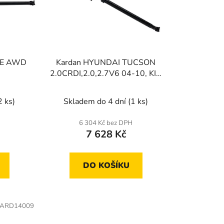
r
o
d
u
k
GE AWD
Kardan HYUNDAI TUCSON
t
2.0CRDI,2.0,2.7V6 04-10, KIA
ů
SPORTAGE 2.0CRDI,2.0,2.7
04-10
2 ks)
Skladem do 4 dní
(1 ks)
6 304 Kč bez DPH
7 628 Kč
DO KOŠÍKU
ARD14009