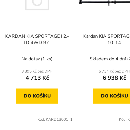
s
p
r
o
d
KARDAN KIA SPORTAGE I 2.-
Kardan KIA SPORTA
u
TD 4WD 97-
10-14
k
t
Na dotaz
(1 ks)
Skladem do 4 dní
(
ů
3 895 Kč bez DPH
5 734 Kč bez DPH
4 713 Kč
6 938 Kč
DO KOŠÍKU
DO KOŠÍKU
Kód:
KARD13001_1
Kód:
K