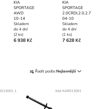
KIA
KIA
SPORTAGE
SPORTAGE
AWD
2.0CRDI,2.0,2.7
10-14
04-10
Skladem
Skladem
do 4 dní
do 4 dní
(2 ks)
(1 ks)
6 938 Kč
7 628 Kč
Ř
Řadit podle:
Nejlevnější
a
z
e
RD13003_1
Kód:
KARD13001
n
í
p