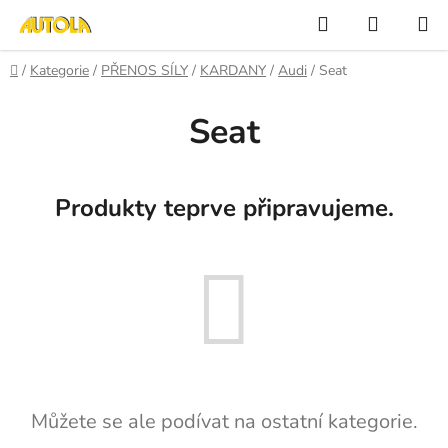
Přejít
Hledat
NÁKUP
na
KOŠÍK
obsah
Domů
/
Kategorie
/
PŘENOS SÍLY
/
KARDANY
/
Audi
/
Seat
Seat
Produkty teprve připravujeme.
Můžete se ale podívat na ostatní kategorie.