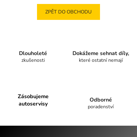
ZPĚT DO OBCHODU
Dlouholeté
Dokážeme sehnat díly,
zkušenosti
které ostatní nemají
Zásobujeme
Odborné
autoservisy
poradenství
Z