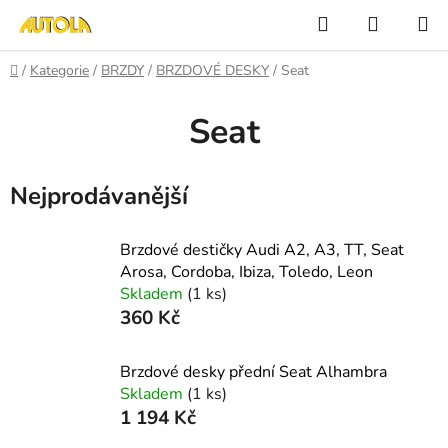
Přejít
Hledat
NÁKUP
na
KOŠÍK
obsah
Domů
/
Kategorie
/
BRZDY
/
BRZDOVÉ DESKY
/
Seat
Seat
Nejprodávanější
Brzdové destičky Audi A2, A3, TT, Seat
Arosa, Cordoba, Ibiza, Toledo, Leon
Skladem
(1 ks)
360 Kč
Brzdové desky přední Seat Alhambra
Skladem
(1 ks)
1 194 Kč