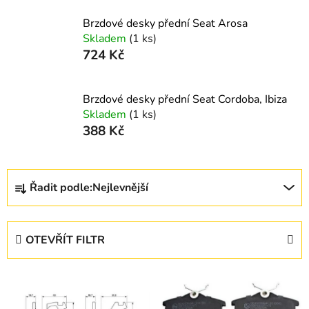
Brzdové desky přední Seat Arosa
Skladem
(1 ks)
724 Kč
Brzdové desky přední Seat Cordoba, Ibiza
Skladem
(1 ks)
388 Kč
Ř
Řadit podle:
Nejlevnější
a
z
e
OTEVŘÍT FILTR
n
í
V
p
ý
r