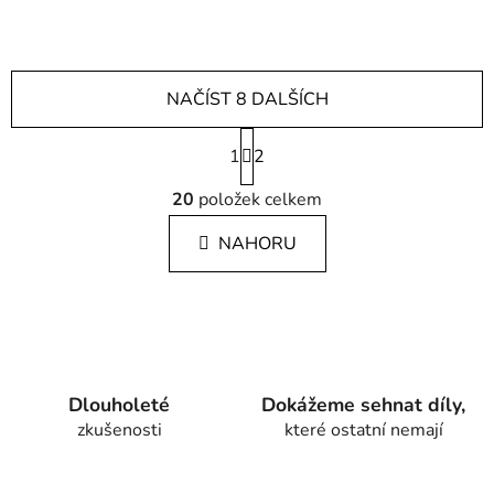
NAČÍST 8 DALŠÍCH
S
1
t
2
r
O
á
20
položek celkem
v
n
l
k
NAHORU
á
o
d
v
a
á
c
n
í
í
p
r
Dlouholeté
Dokážeme sehnat díly,
v
zkušenosti
které ostatní nemají
k
y