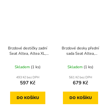
Brzdové destičky zadní
Brzdové desky přední
Seat Altea, Altea XL,
sada Seat Altea,
Arosa, Cordoba, Ibiza
Cordoba, Ibiza
II,III,IV,V, Leon, Toledo
Skladem
(1 ks)
Skladem
(1 ks)
I,II,III,IV
493 Kč bez DPH
561 Kč bez DPH
597 Kč
679 Kč
DO KOŠÍKU
DO KOŠÍKU