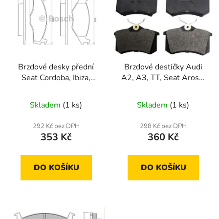
p
o
i
d
s
u
p
k
r
t
Brzdové desky přední
Brzdové destičky Audi
o
ů
Seat Cordoba, Ibiza,
A2, A3, TT, Seat Arosa,
d
Toledo
Cordoba, Ibiza, Toledo,
u
Leon
Skladem
(1 ks)
Skladem
(1 ks)
k
t
292 Kč bez DPH
298 Kč bez DPH
ů
353 Kč
360 Kč
DO KOŠÍKU
DO KOŠÍKU