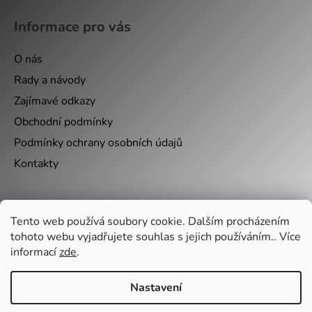
Informace pro vás
O nás
Rady a návody
Zajímavé odkazy
Obchodní podmínky
Podmínky ochrany osobních údajů
Kontakty
Nákupní košík
Tento web používá soubory cookie. Dalším procházením
tohoto webu vyjadřujete souhlas s jejich používáním.. Více
0
KS /
0 KČ
informací
zde
.
Nastavení