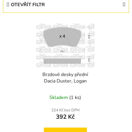
e
OTEVŘÍT FILTR
n
í
V
p
ý
r
p
o
i
d
s
u
p
k
r
t
Brzdové desky přední
o
ů
Dacia Duster, Logan
d
u
Skladem
(1 ks)
k
t
324 Kč bez DPH
ů
392 Kč