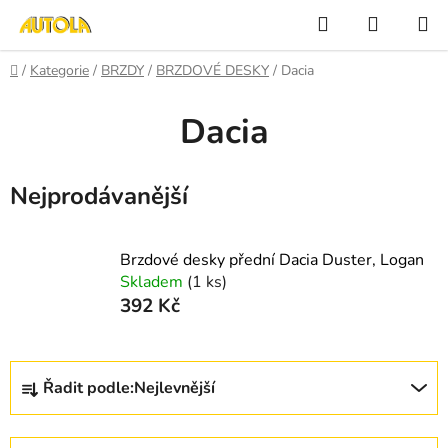
Přejít
Hledat
NÁKUP
na
KOŠÍK
obsah
Domů
/
Kategorie
/
BRZDY
/
BRZDOVÉ DESKY
/
Dacia
Dacia
Nejprodávanější
Brzdové desky přední Dacia Duster, Logan
Skladem
(1 ks)
392 Kč
Ř
Řadit podle:
Nejlevnější
a
z