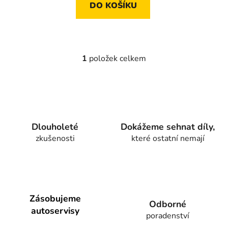
DO KOŠÍKU
1
položek celkem
O
v
l
á
d
a
Dlouholeté
Dokážeme sehnat díly,
c
zkušenosti
které ostatní nemají
í
p
r
v
k
y
Zásobujeme
Odborné
v
autoservisy
poradenství
ý