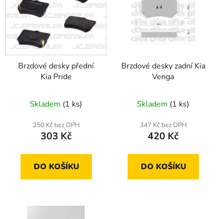
p
o
i
d
s
u
p
k
r
t
Brzdové desky přední
Brzdové desky zadní Kia
o
ů
Kia Pride
Venga
d
u
Skladem
(1 ks)
Skladem
(1 ks)
k
t
250 Kč bez DPH
347 Kč bez DPH
ů
303 Kč
420 Kč
DO KOŠÍKU
DO KOŠÍKU