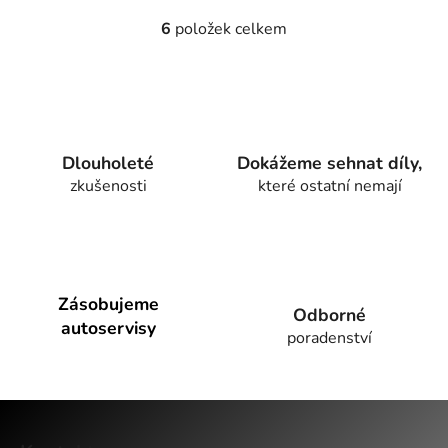
6
položek celkem
O
v
l
á
d
a
Dlouholeté
Dokážeme sehnat díly,
c
zkušenosti
které ostatní nemají
í
p
r
v
k
y
Zásobujeme
Odborné
v
autoservisy
poradenství
ý
p
i
Z
s
u
á