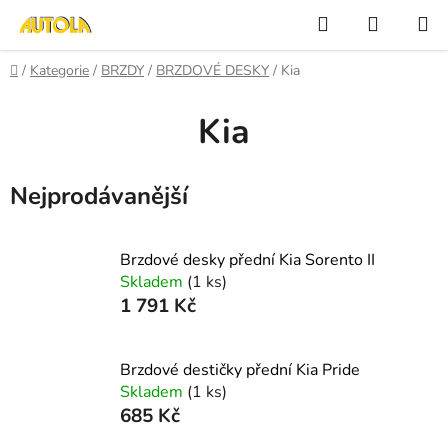
Přejít
Hledat
NÁKUP
na
KOŠÍK
obsah
Domů
/
Kategorie
/
BRZDY
/
BRZDOVÉ DESKY
/
Kia
Kia
Nejprodávanější
Brzdové desky přední Kia Sorento II
Skladem
(1 ks)
1 791 Kč
Brzdové destičky přední Kia Pride
Skladem
(1 ks)
685 Kč