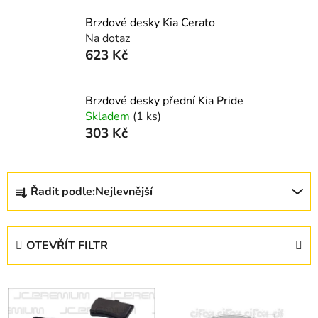
Brzdové desky Kia Cerato
Na dotaz
623 Kč
Brzdové desky přední Kia Pride
Skladem
(1 ks)
303 Kč
Ř
Řadit podle:
Nejlevnější
a
z
e
OTEVŘÍT FILTR
n
í
V
p
ý
r