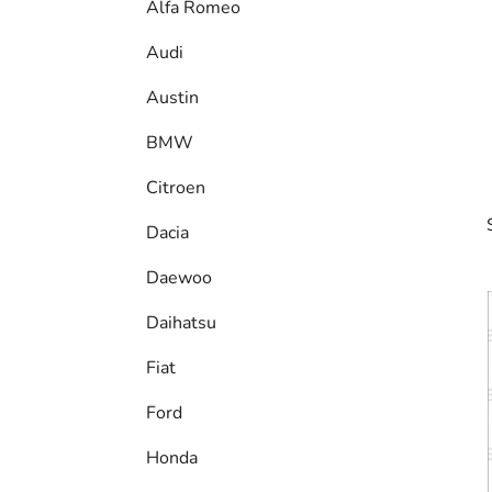
Alfa Romeo
p
a
Audi
n
Austin
e
l
BMW
Citroen
Dacia
Daewoo
Daihatsu
Fiat
i
Ford
Honda