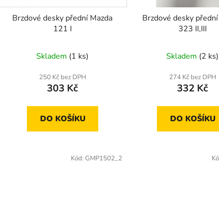
o
d
Brzdové desky přední Mazda
Brzdové desky předn
u
121 I
323 II,III
k
t
Skladem
(1 ks)
Skladem
(2 ks)
ů
250 Kč bez DPH
274 Kč bez DPH
303 Kč
332 Kč
DO KOŠÍKU
DO KOŠÍKU
Kód:
GMP1502_2
Kó