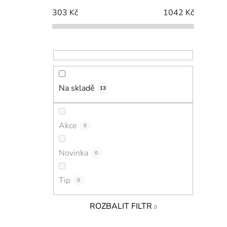
303
Kč
1042
Kč
Na skladě
13
Akce
0
Novinka
0
Tip
0
ROZBALIT FILTR