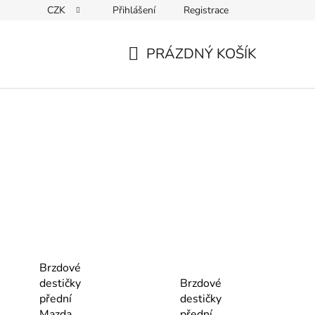
CZK
Přihlášení
Registrace
Kontakty
PRÁZDNÝ KOŠÍK
NÁKUPNÍ
KOŠÍK
Brzdové
destičky
Brzdové
přední
destičky
Mazda
přední