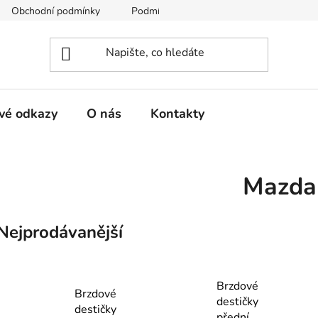
Obchodní podmínky
Podmínky ochrany osobních údajů
vé odkazy
O nás
Kontakty
Mazda
Nejprodávanější
Brzdové
Brzdové
destičky
destičky
přední