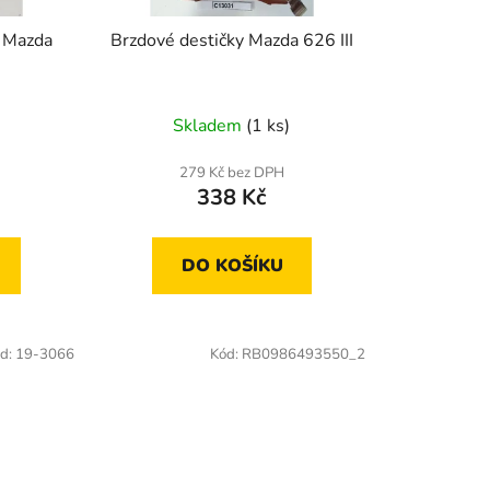
u
k
í Mazda
Brzdové destičky Mazda 626 III
t
ů
Skladem
(1 ks)
279 Kč bez DPH
338 Kč
DO KOŠÍKU
d:
19-3066
Kód:
RB0986493550_2