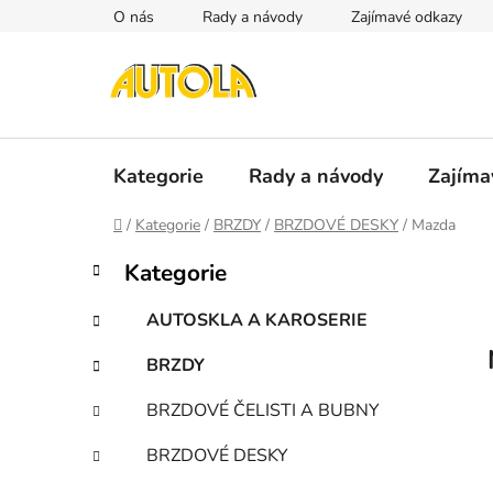
Přejít
O nás
Rady a návody
Zajímavé odkazy
na
obsah
Kategorie
Rady a návody
Zajíma
Domů
/
Kategorie
/
BRZDY
/
BRZDOVÉ DESKY
/
Mazda
P
K
Přeskočit
Kategorie
a
kategorie
o
t
s
AUTOSKLA A KAROSERIE
e
t
g
BRZDY
r
o
a
r
BRZDOVÉ ČELISTI A BUBNY
i
n
e
n
BRZDOVÉ DESKY
í