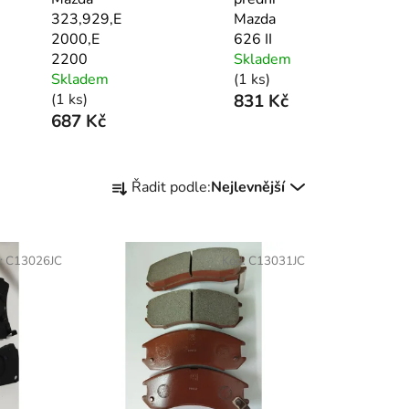
323,929,E
Mazda
2000,E
626 II
2200
Skladem
Skladem
(1 ks)
(1 ks)
831 Kč
687 Kč
Ř
Řadit podle:
Nejlevnější
a
z
e
:
C13026JC
Kód:
C13031JC
n
í
p
r
o
d