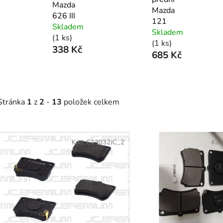
Mazda
Mazda
626 III
121
Skladem
Skladem
(1 ks)
(1 ks)
338 Kč
685 Kč
Stránka
1
z
2
-
13
položek celkem
V
ý
Kód:
C13032JC_2
Kód
p
s
p
r