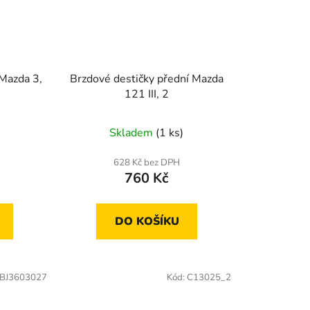
 Mazda 3,
Brzdové destičky přední Mazda
121 III, 2
Skladem
(1 ks)
628 Kč bez DPH
760 Kč
DO KOŠÍKU
BJ3603027
Kód:
C13025_2