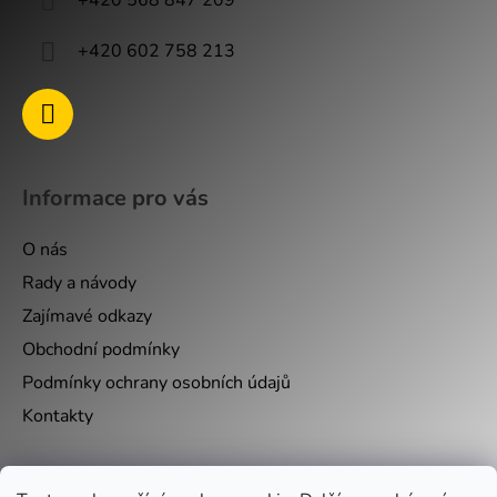
+420 568 847 209
+420 602 758 213
Informace pro vás
O nás
Rady a návody
Zajímavé odkazy
Obchodní podmínky
Podmínky ochrany osobních údajů
Kontakty
Nákupní košík