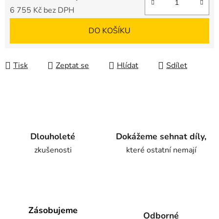
6 755 Kč bez DPH
Měrná cena:
DO KOŠÍKU
Tisk
Zeptat se
Hlídat
Sdílet
Dlouholeté
Dokážeme sehnat díly,
zkušenosti
které ostatní nemají
Zásobujeme
Odborné