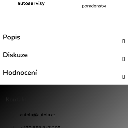
autoservisy
poradenství
Popis
Diskuze
Hodnocení
Z
á
Kontakt
p
a
autola
@
autola.cz
t
í