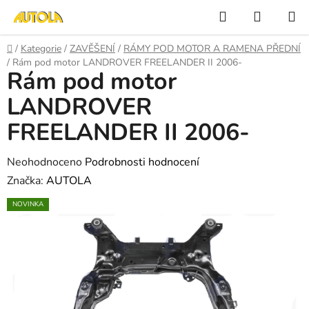
Přejít
Hledat
NÁKUP
na
KOŠÍK
obsah
Domů
/
Kategorie
/
ZAVĚŠENÍ
/
RÁMY POD MOTOR A RAMENA PŘEDNÍ
/
Rám pod motor LANDROVER FREELANDER II 2006-
Rám pod motor
LANDROVER
FREELANDER II 2006-
Průměrné
Neohodnoceno
Podrobnosti hodnocení
hodnocení
Značka:
AUTOLA
produktu
NOVINKA
je
0,0
z
5
hvězdiček.