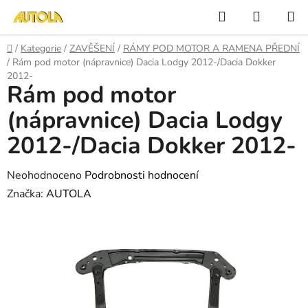
Přejít
Hledat
NÁKUP
na
KOŠÍK
obsah
Domů
/
Kategorie
/
ZAVĚŠENÍ
/
RÁMY POD MOTOR A RAMENA PŘEDNÍ
/
Rám pod motor (nápravnice) Dacia Lodgy 2012-/Dacia Dokker
2012-
Rám pod motor
(nápravnice) Dacia Lodgy
2012-/Dacia Dokker 2012-
Průměrné
Neohodnoceno
Podrobnosti hodnocení
hodnocení
Značka:
AUTOLA
produktu
je
0,0
z
5
hvězdiček.