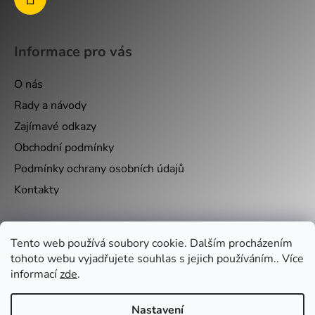
Informace pro vás
O nás
Rady a návody
Zajímavé odkazy
Obchodní podmínky
Podmínky ochrany osobních údajů
Kontakty
Nákupní košík
Tento web používá soubory cookie. Dalším procházením
tohoto webu vyjadřujete souhlas s jejich používáním.. Více
informací
zde
.
0
KS /
0 KČ
Nastavení