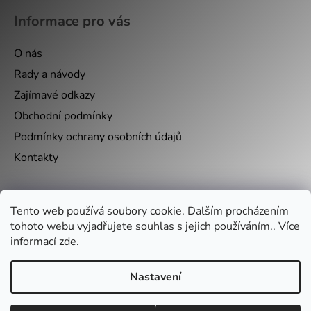
Informace pro vás
O nás
Rady a návody
Zajímavé odkazy
Obchodní podmínky
Podmínky ochrany osobních údajů
Kontakty
Nákupní košík
Tento web používá soubory cookie. Dalším procházením
tohoto webu vyjadřujete souhlas s jejich používáním.. Více
informací
zde
.
0
KS /
0 KČ
Nastavení
Vytvořil Shoptet
&