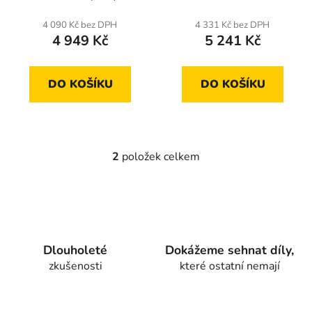
t
4 090 Kč bez DPH
4 331 Kč bez DPH
ů
4 949 Kč
5 241 Kč
DO KOŠÍKU
DO KOŠÍKU
2
položek celkem
O
v
l
á
d
a
Dlouholeté
Dokážeme sehnat díly,
c
zkušenosti
které ostatní nemají
í
p
r