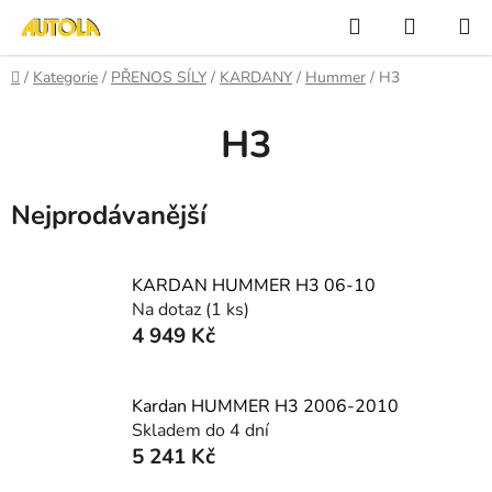
Přejít
Hledat
NÁKUP
na
KOŠÍK
obsah
Domů
/
Kategorie
/
PŘENOS SÍLY
/
KARDANY
/
Hummer
/
H3
H3
Nejprodávanější
KARDAN HUMMER H3 06-10
Na dotaz
(1 ks)
4 949 Kč
Kardan HUMMER H3 2006-2010
Skladem do 4 dní
5 241 Kč