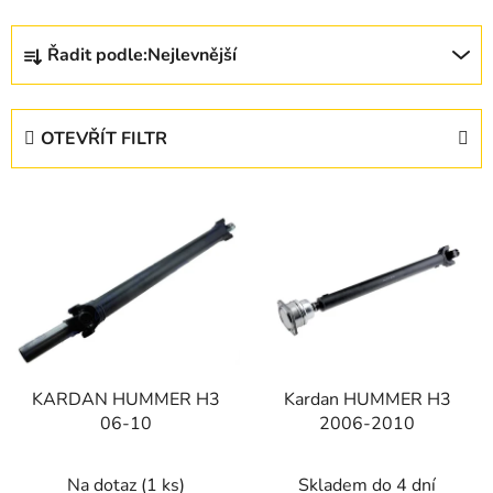
Ř
Řadit podle:
Nejlevnější
a
z
e
OTEVŘÍT FILTR
n
í
V
p
ý
r
p
o
i
d
s
u
p
k
r
t
KARDAN HUMMER H3
Kardan HUMMER H3
o
ů
06-10
2006-2010
d
u
Na dotaz
(1 ks)
Skladem do 4 dní
k