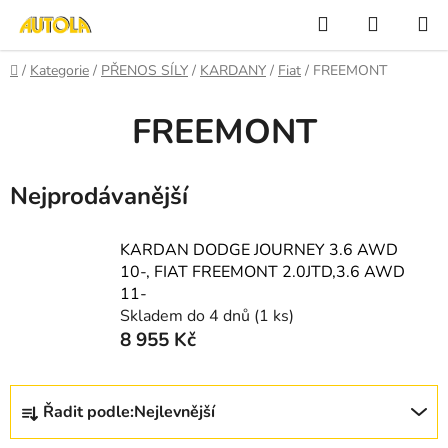
Přejít
Hledat
NÁKUP
na
KOŠÍK
obsah
Domů
/
Kategorie
/
PŘENOS SÍLY
/
KARDANY
/
Fiat
/
FREEMONT
FREEMONT
Nejprodávanější
KARDAN DODGE JOURNEY 3.6 AWD
10-, FIAT FREEMONT 2.0JTD,3.6 AWD
11-
Skladem do 4 dnů
(1 ks)
8 955 Kč
Ř
Řadit podle:
Nejlevnější
a