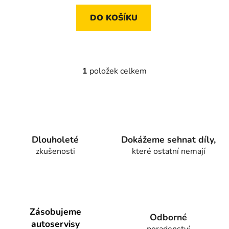
DO KOŠÍKU
1
položek celkem
O
v
l
á
d
a
Dlouholeté
Dokážeme sehnat díly,
c
zkušenosti
které ostatní nemají
í
p
r
v
k
y
Zásobujeme
Odborné
v
autoservisy