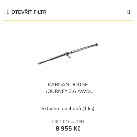
z
e
OTEVŘÍT FILTR
n
í
V
p
ý
r
p
o
i
d
s
u
p
k
r
t
KARDAN DODGE
o
ů
JOURNEY 3.6 AWD
d
10-, FIAT FREEMONT
u
2.0JTD,3.6 AWD 11-
Skladem do 4 dnů
(1 ks)
k
t
7 401 Kč bez DPH
ů
8 955 Kč