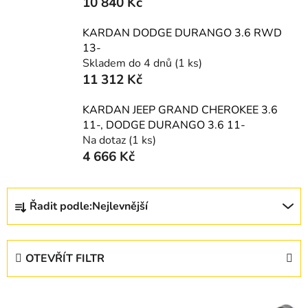
10 840 Kč
KARDAN DODGE DURANGO 3.6 RWD
13-
Skladem do 4 dnů
(1 ks)
11 312 Kč
KARDAN JEEP GRAND CHEROKEE 3.6
11-, DODGE DURANGO 3.6 11-
Na dotaz
(1 ks)
4 666 Kč
Ř
Řadit podle:
Nejlevnější
a
z
e
OTEVŘÍT FILTR
n
í
V
p