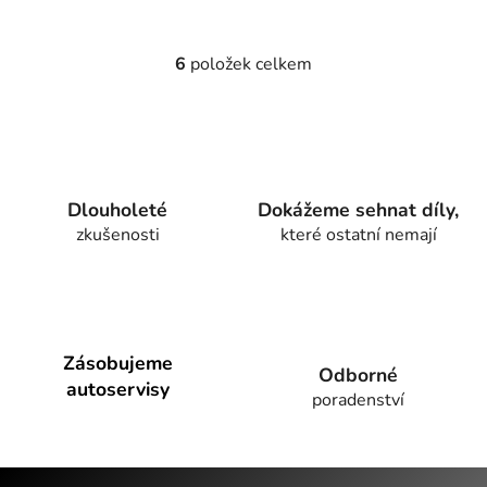
6
položek celkem
O
v
l
á
d
a
Dlouholeté
Dokážeme sehnat díly,
c
zkušenosti
které ostatní nemají
í
p
r
v
k
y
Zásobujeme
Odborné
v
autoservisy
poradenství
ý
p
i
Z
s