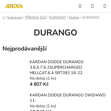
Přejít
Hledat
NÁKUP
na
KOŠÍK
obsah
Domů
/
Kategorie
/
PŘENOS SÍLY
/
KARDANY
/
Dodge
/
DURANGO
DURANGO
Nejprodávanější
KARDAN DODGE DURANGO
3.6,5.7,6.2SUPERCHARGED
HELLCAT,6.4 SRT392 18-22
Na dotaz
(1 ks)
4 807 Kč
KARDAN DODGE DURANGO 2WD/4WD
11-
Na dotaz
(1 ks)