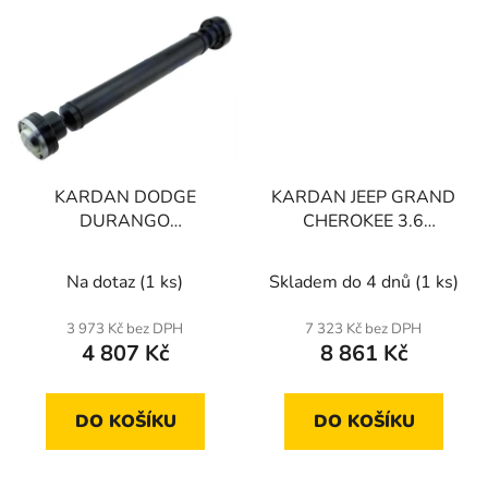
KARDAN DODGE
KARDAN JEEP GRAND
DURANGO
CHEROKEE 3.6
3.6,5.7,6.2SUPERCHARGED
2WD/4WD 11-,
HELLCAT,6.4 SRT392
DODGE DURANGO 3.6
Na dotaz
(1 ks)
Skladem do 4 dnů
(1 ks)
18-22
11-20
3 973 Kč bez DPH
7 323 Kč bez DPH
4 807 Kč
8 861 Kč
DO KOŠÍKU
DO KOŠÍKU