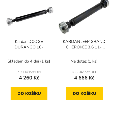
ý
r
p
o
i
d
s
u
p
k
r
t
Kardan DODGE
KARDAN JEEP GRAND
o
ů
DURANGO 10-
CHEROKEE 3.6 11-,
d
DODGE DURANGO 3.6
u
11-
Skladem do 4 dní
(1 ks)
Na dotaz
(1 ks)
k
t
3 521 Kč bez DPH
3 856 Kč bez DPH
ů
4 260 Kč
4 666 Kč
DO KOŠÍKU
DO KOŠÍKU