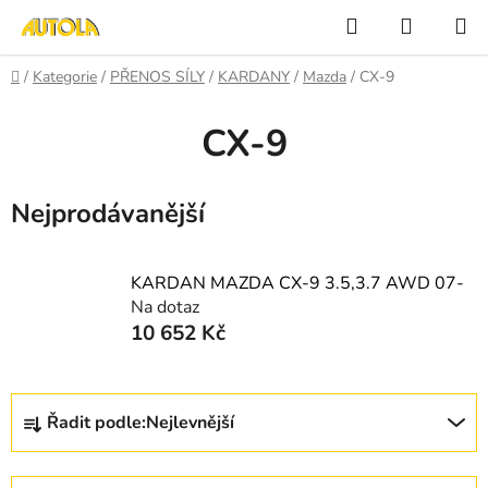
Přejít
Hledat
NÁKUP
na
KOŠÍK
obsah
Domů
/
Kategorie
/
PŘENOS SÍLY
/
KARDANY
/
Mazda
/
CX-9
CX-9
Nejprodávanější
KARDAN MAZDA CX-9 3.5,3.7 AWD 07-
Na dotaz
10 652 Kč
Ř
Řadit podle:
Nejlevnější
a
z