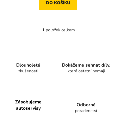
DO KOŠÍKU
1
položek celkem
O
v
l
á
d
a
Dlouholeté
Dokážeme sehnat díly,
c
zkušenosti
které ostatní nemají
í
p
r
v
k
y
Zásobujeme
Odborné
v
autoservisy
poradenství
ý