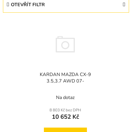
e
OTEVŘÍT FILTR
n
í
V
p
ý
r
p
o
i
d
s
u
p
k
r
t
KARDAN MAZDA CX-9
o
ů
3.5,3.7 AWD 07-
d
u
Na dotaz
k
t
8 803 Kč bez DPH
ů
10 652 Kč