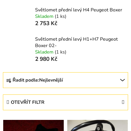
Světlomet přední levý H4 Peugeot Boxer
Skladem
(1 ks)
2 753 Kč
Světlomet přední levý H1+H7 Peugeot
Boxer 02-
Skladem
(1 ks)
2 980 Kč
Ř
Řadit podle:
Nejlevnější
a
z
e
OTEVŘÍT FILTR
n
í
V
p
ý
r