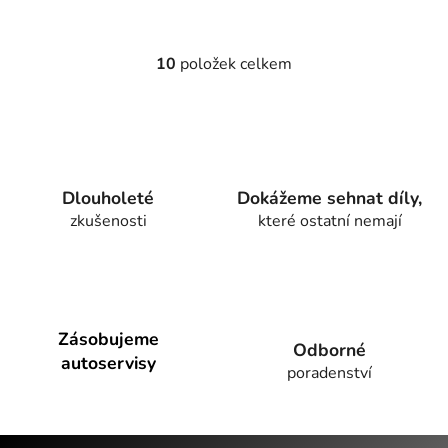
10
položek celkem
O
v
l
á
d
a
Dlouholeté
Dokážeme sehnat díly,
c
zkušenosti
které ostatní nemají
í
p
r
v
k
y
Zásobujeme
Odborné
v
autoservisy
poradenství
ý
p
i
Z
s