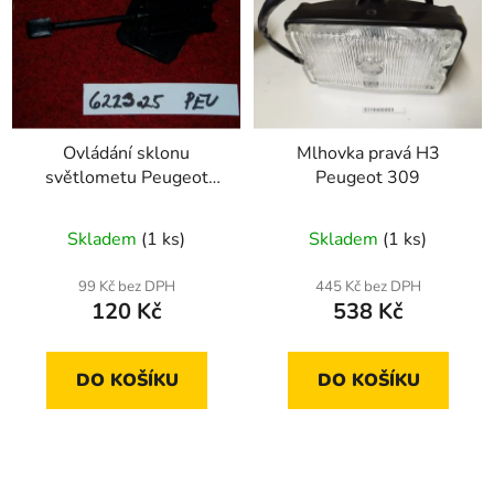
p
o
i
d
s
u
p
k
r
t
Ovládání sklonu
Mlhovka pravá H3
o
ů
světlometu Peugeot
Peugeot 309
d
309
u
Skladem
(1 ks)
Skladem
(1 ks)
k
t
99 Kč bez DPH
445 Kč bez DPH
ů
120 Kč
538 Kč
DO KOŠÍKU
DO KOŠÍKU