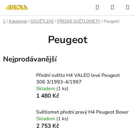
Přejít
Hledat
NÁKUP
na
KOŠÍK
obsah
Domů
/
Kategorie
/
OSVĚTLENÍ
/
PŘEDNÍ SVĚTLOMETY
/
Peugeot
Peugeot
Nejprodávanější
Přední světlo H4 VALEO levé Peugeot
306 3/1993-4/1997
Skladem
(1 ks)
1 480 Kč
Světlomet přední pravý H4 Peugeot Boxer
Skladem
(1 ks)
2 753 Kč