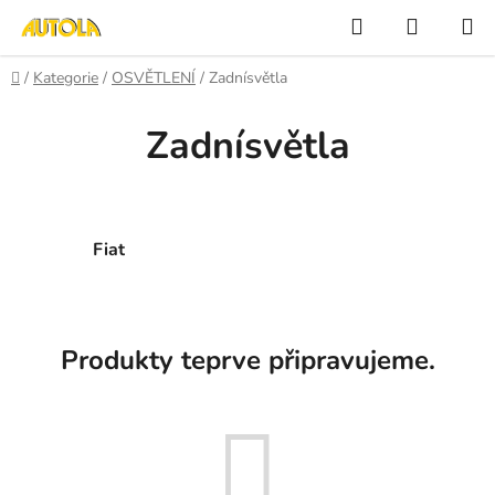
Přejít
Hledat
NÁKUP
na
KOŠÍK
obsah
Domů
/
Kategorie
/
OSVĚTLENÍ
/
Zadnísvětla
Zadnísvětla
Fiat
Produkty teprve připravujeme.