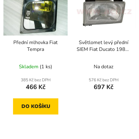
p
o
i
d
s
u
p
k
r
t
Přední mlhovka Fiat
Světlomet levý přední
o
ů
Tempra
SIEM Fiat Ducato 1982-
d
1994
u
Skladem
(1 ks)
Na dotaz
k
t
385 Kč bez DPH
576 Kč bez DPH
ů
466 Kč
697 Kč
DO KOŠÍKU