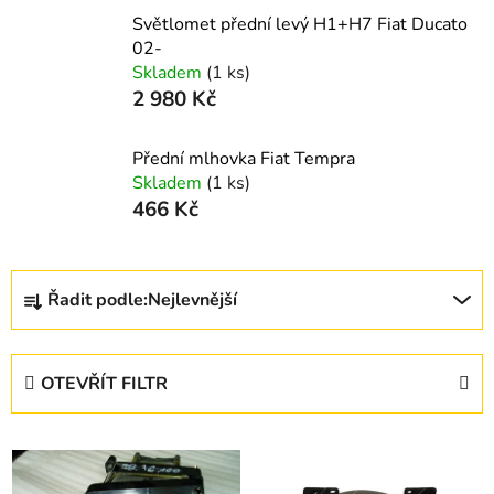
Světlomet přední levý H1+H7 Fiat Ducato
02-
Skladem
(1 ks)
2 980 Kč
Přední mlhovka Fiat Tempra
Skladem
(1 ks)
466 Kč
Ř
Řadit podle:
Nejlevnější
a
z
e
OTEVŘÍT FILTR
n
í
V
p
ý
r