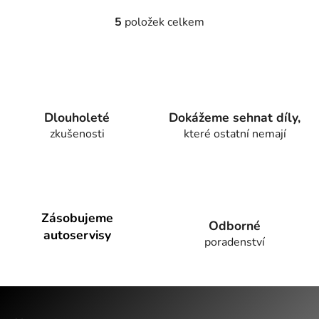
5
položek celkem
O
v
l
á
d
a
Dlouholeté
Dokážeme sehnat díly,
c
zkušenosti
které ostatní nemají
í
p
r
v
k
y
Zásobujeme
Odborné
v
autoservisy
poradenství
ý
p
i
Z
s
u
á