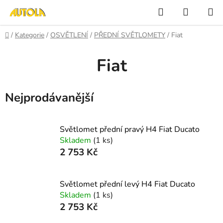
Přejít
Hledat
NÁKUP
na
KOŠÍK
obsah
Domů
/
Kategorie
/
OSVĚTLENÍ
/
PŘEDNÍ SVĚTLOMETY
/
Fiat
Fiat
Nejprodávanější
Světlomet přední pravý H4 Fiat Ducato
Skladem
(1 ks)
2 753 Kč
Světlomet přední levý H4 Fiat Ducato
Skladem
(1 ks)
2 753 Kč