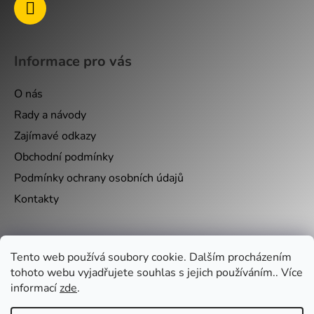
Informace pro vás
O nás
Rady a návody
Zajímavé odkazy
Obchodní podmínky
Podmínky ochrany osobních údajů
Kontakty
Nákupní košík
Tento web používá soubory cookie. Dalším procházením
tohoto webu vyjadřujete souhlas s jejich používáním.. Více
0
KS /
0 KČ
informací
zde
.