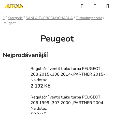
Přejít
Hledat
NÁKUP
na
KOŠÍK
obsah
Domů
/
Kategorie
/
SÁNÍ A TURBODMYCHADLA
/
Turbodmychadla
/
Peugeot
Peugeot
Nejprodávanější
Regulační ventil tlaku turba PEUGEOT
208 2015-,308 2014-,PARTNER 2015-
Na dotaz
2 192 Kč
Regulační ventil tlaku turba PEUGEOT
206 1999-,307 2000-,PARTNER 2004-
Na dotaz