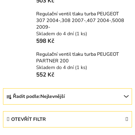
503 Kč
Regulační ventil tlaku turba PEUGEOT
307 2004-,308 2007-,407 2004-,5008
2009-
Skladem do 4 dní
(1 ks)
598 Kč
Regulační ventil tlaku turba PEUGEOT
PARTNER 200
Skladem do 4 dní
(1 ks)
552 Kč
Ř
Řadit podle:
Nejlevnější
a
z
e
OTEVŘÍT FILTR
n
í