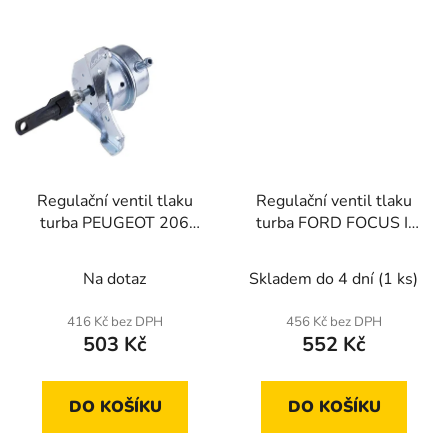
Regulační ventil tlaku
Regulační ventil tlaku
turba PEUGEOT 206
turba FORD FOCUS II
1999-,307
2005-,C-MAX
2000-,PARTNER 2004-
2007-,PEUGEOT 207
Na dotaz
Skladem do 4 dní
(1 ks)
2006-,307 2005-,308
2007-
416 Kč bez DPH
456 Kč bez DPH
503 Kč
552 Kč
DO KOŠÍKU
DO KOŠÍKU