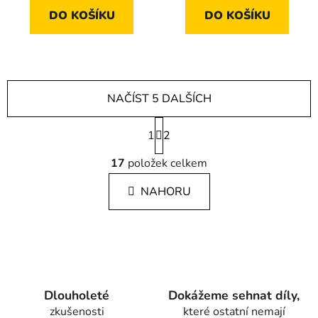
DO KOŠÍKU
DO KOŠÍKU
NAČÍST 5 DALŠÍCH
S
1
t
2
r
O
á
17
položek celkem
v
n
l
k
NAHORU
á
o
d
v
a
á
c
n
í
í
p
r
Dlouholeté
Dokážeme sehnat díly,
v
zkušenosti
které ostatní nemají