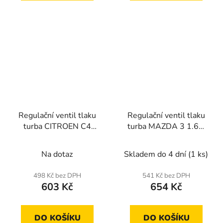
Regulační ventil tlaku
Regulační ventil tlaku
turba CITROEN C4
turba MAZDA 3 1.6D
2008-,C5 III
2004-, PEUGEOT 307
2009-,PEUGEOT 308
2004-,308 2007-,407
Na dotaz
Skladem do 4 dní
(1 ks)
2007-,308 II
2004-
2013-,508 2010-
498 Kč bez DPH
541 Kč bez DPH
603 Kč
654 Kč
DO KOŠÍKU
DO KOŠÍKU