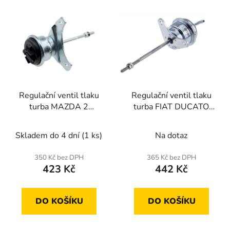
V
p
ý
r
p
o
i
d
s
u
p
k
r
t
Regulační ventil tlaku
Regulační ventil tlaku
o
ů
turba MAZDA 2
turba FIAT DUCATO
d
2008-,PEUGEOT 206
2000-2006,CITROEN
u
2001-,207 2006-,307
JUMPER 2000-
Skladem do 4 dní
(1 ks)
Na dotaz
k
2001-
2006,PEUGEOT BOXER
t
2002-
350 Kč bez DPH
365 Kč bez DPH
ů
423 Kč
442 Kč
DO KOŠÍKU
DO KOŠÍKU