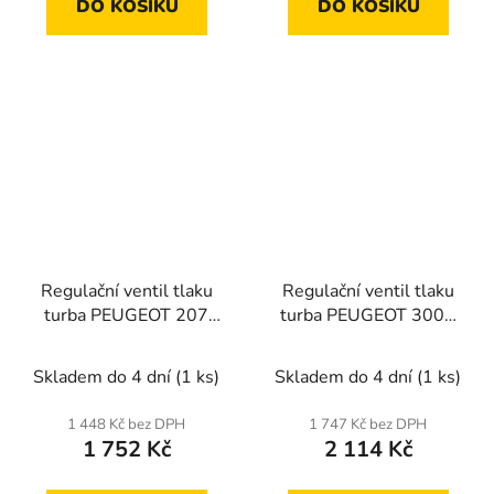
DO KOŠÍKU
DO KOŠÍKU
Regulační ventil tlaku
Regulační ventil tlaku
turba PEUGEOT 207
turba PEUGEOT 3008
2006-,208 2012-,308
2009-,308 2014-,407
2009-
2009-,5008 2009-,508
Skladem do 4 dní
(1 ks)
Skladem do 4 dní
(1 ks)
2010-,RCZ 2010-
1 448 Kč bez DPH
1 747 Kč bez DPH
1 752 Kč
2 114 Kč