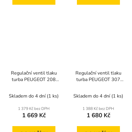
Regulační ventil tlaku
Regulační ventil tlaku
turba PEUGEOT 208
turba PEUGEOT 307
2012-,308 2013-,508
2003-,308 2007-,407
2012-
2004-,508 2010-,607
Skladem do 4 dní
(1 ks)
Skladem do 4 dní
(1 ks)
2005-
1 379 Kč bez DPH
1 388 Kč bez DPH
1 669 Kč
1 680 Kč