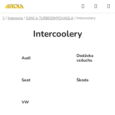
Přejít
Hledat
NÁKUP
na
KOŠÍK
obsah
Domů
/
Kategorie
/
SÁNÍ A TURBODMYCHADLA
/
Intercoolery
Intercoolery
Dodávka
Audi
vzduchu
Seat
Škoda
VW