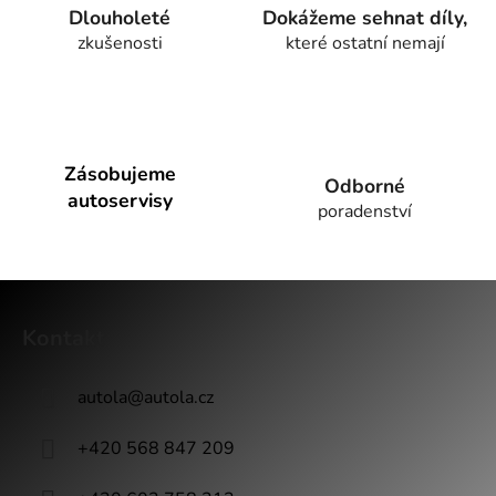
Dlouholeté
Dokážeme sehnat díly,
zkušenosti
které ostatní nemají
Zásobujeme
Odborné
autoservisy
poradenství
Z
á
Kontakt
p
a
autola
@
autola.cz
t
í
+420 568 847 209