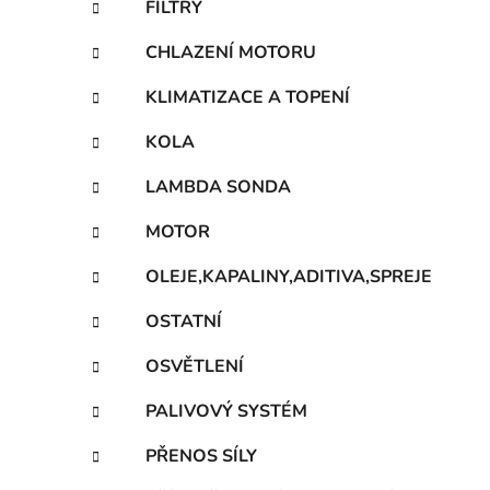
FILTRY
p
a
CHLAZENÍ MOTORU
n
KLIMATIZACE A TOPENÍ
e
l
KOLA
LAMBDA SONDA
MOTOR
OLEJE,KAPALINY,ADITIVA,SPREJE
OSTATNÍ
OSVĚTLENÍ
PALIVOVÝ SYSTÉM
PŘENOS SÍLY