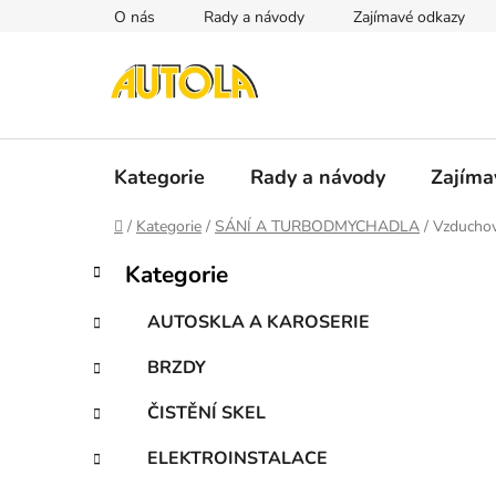
Přejít
O nás
Rady a návody
Zajímavé odkazy
na
obsah
Kategorie
Rady a návody
Zajíma
Domů
/
Kategorie
/
SÁNÍ A TURBODMYCHADLA
/
Vzduchov
P
K
Přeskočit
Kategorie
a
kategorie
o
t
s
AUTOSKLA A KAROSERIE
e
t
g
BRZDY
r
o
a
r
ČISTĚNÍ SKEL
i
n
e
n
ELEKTROINSTALACE
í