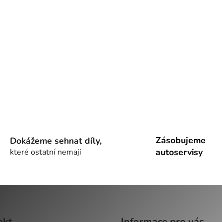
Zásobujeme
Dokážeme sehnat díly,
autoservisy
které ostatní nemají
akt
Informace pro vás