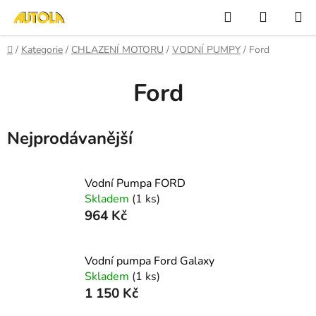
Přejít
Hledat
NÁKUP
na
KOŠÍK
obsah
Domů
/
Kategorie
/
CHLAZENÍ MOTORU
/
VODNÍ PUMPY
/
Ford
Ford
Nejprodávanější
Vodní Pumpa FORD
Skladem
(1 ks)
964 Kč
Vodní pumpa Ford Galaxy
Skladem
(1 ks)
1 150 Kč