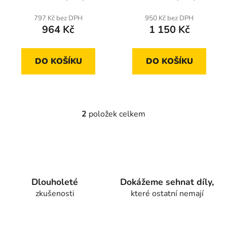
t
797 Kč bez DPH
950 Kč bez DPH
ů
964 Kč
1 150 Kč
DO KOŠÍKU
DO KOŠÍKU
2
položek celkem
O
v
l
á
d
a
Dlouholeté
Dokážeme sehnat díly,
c
zkušenosti
které ostatní nemají
í
p
r