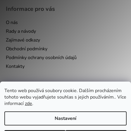
Informace pro vás
O nás
Rady a návody
Zajímavé odkazy
Obchodní podmínky
Podmínky ochrany osobních údajů
Kontakty
Nákupní košík
Tento web používá soubory cookie. Dalším procházením
tohoto webu vyjadřujete souhlas s jejich používáním.. Více
0
KS /
0 KČ
informací
zde
.
Nastavení
Vytvořil Shoptet
&