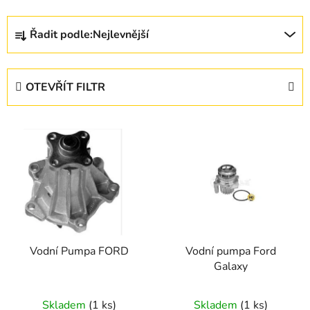
Ř
Řadit podle:
Nejlevnější
a
z
e
OTEVŘÍT FILTR
n
í
V
p
ý
r
p
o
i
d
s
u
p
k
r
t
Vodní Pumpa FORD
Vodní pumpa Ford
o
ů
Galaxy
d
u
Skladem
(1 ks)
Skladem
(1 ks)
k