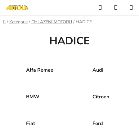
Přejít
Hledat
NÁKUP
na
KOŠÍK
obsah
Domů
/
Kategorie
/
CHLAZENÍ MOTORU
/
HADICE
HADICE
Alfa Romeo
Audi
BMW
Citroen
Fiat
Ford