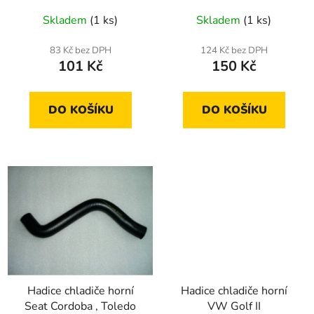
u
Skladem
(1 ks)
Skladem
(1 ks)
k
t
83 Kč bez DPH
124 Kč bez DPH
ů
101 Kč
150 Kč
DO KOŠÍKU
DO KOŠÍKU
Hadice chladiče horní
Hadice chladiče horní
Seat Cordoba , Toledo
VW Golf II