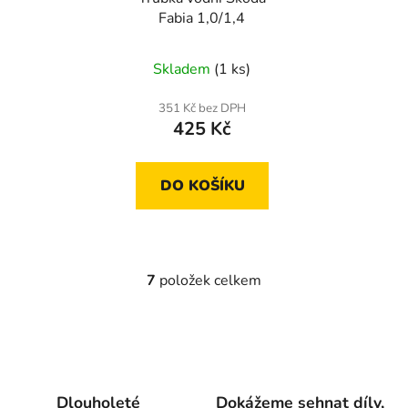
Fabia 1,0/1,4
Skladem
(1 ks)
351 Kč bez DPH
425 Kč
DO KOŠÍKU
7
položek celkem
O
v
l
á
d
a
Dlouholeté
Dokážeme sehnat díly,