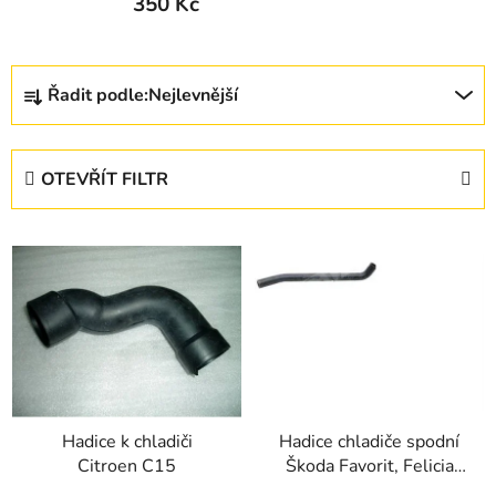
350 Kč
Ř
Řadit podle:
Nejlevnější
a
z
e
OTEVŘÍT FILTR
n
í
V
p
ý
r
p
o
i
d
s
u
p
k
r
t
Hadice k chladiči
Hadice chladiče spodní
o
ů
Citroen C15
Škoda Favorit, Felicia
d
1,3