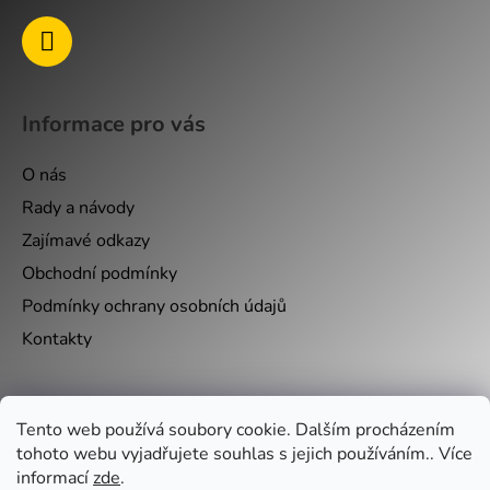
Informace pro vás
O nás
Rady a návody
Zajímavé odkazy
Obchodní podmínky
Podmínky ochrany osobních údajů
Kontakty
Nákupní košík
Tento web používá soubory cookie. Dalším procházením
tohoto webu vyjadřujete souhlas s jejich používáním.. Více
0
KS /
0 KČ
informací
zde
.