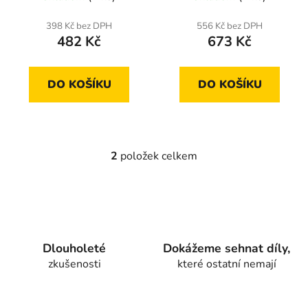
k
t
398 Kč bez DPH
556 Kč bez DPH
ů
482 Kč
673 Kč
DO KOŠÍKU
DO KOŠÍKU
2
položek celkem
O
v
l
á
d
a
Dlouholeté
Dokážeme sehnat díly,
c
zkušenosti
které ostatní nemají
í
p
r