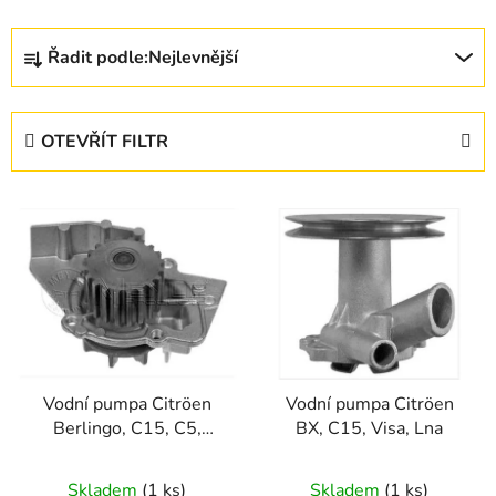
Ř
Řadit podle:
Nejlevnější
a
z
e
OTEVŘÍT FILTR
n
í
V
p
ý
r
p
o
i
d
s
u
p
k
r
t
Vodní pumpa Citröen
Vodní pumpa Citröen
o
ů
Berlingo, C15, C5,
BX, C15, Visa, Lna
d
Evasion, Jumpy
u
Skladem
(1 ks)
Skladem
(1 ks)