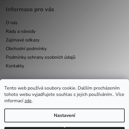
Informace pro vás
O nás
Rady a návody
Zajímavé odkazy
Obchodní podmínky
Podmínky ochrany osobních údajů
Kontakty
Nákupní košík
Tento web používá soubory cookie. Dalším procházením
tohoto webu vyjadřujete souhlas s jejich používáním.. Více
informací
zde
.
0
KS /
0 KČ
Nastavení
Vytvořil Shoptet
&