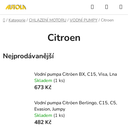
Přejít
Hledat
NÁKUP
na
KOŠÍK
obsah
Domů
/
Kategorie
/
CHLAZENÍ MOTORU
/
VODNÍ PUMPY
/
Citroen
Citroen
Nejprodávanější
Vodní pumpa Citröen BX, C15, Visa, Lna
Skladem
(1 ks)
673 Kč
Vodní pumpa Citröen Berlingo, C15, C5,
Evasion, Jumpy
Skladem
(1 ks)
482 Kč