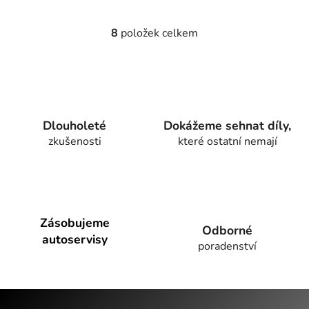
8
položek celkem
O
v
l
á
d
a
Dlouholeté
Dokážeme sehnat díly,
c
zkušenosti
které ostatní nemají
í
p
r
v
k
y
Zásobujeme
Odborné
v
autoservisy
poradenství
ý
p
i
Z
s