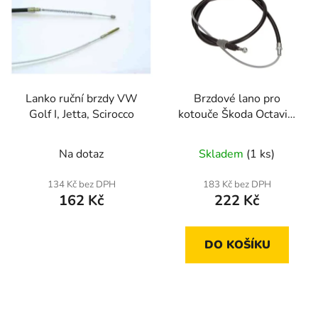
p
o
i
d
s
u
p
k
r
t
Lanko ruční brzdy VW
Brzdové lano pro
o
ů
Golf I, Jetta, Scirocco
kotouče Škoda Octavia,
d
VW Bora, Golf
u
Na dotaz
Skladem
(1 ks)
k
t
134 Kč bez DPH
183 Kč bez DPH
ů
162 Kč
222 Kč
DO KOŠÍKU