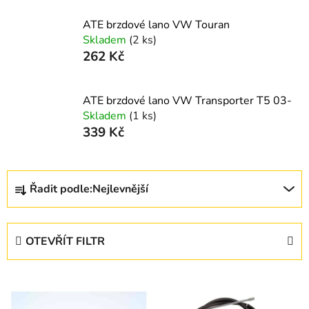
ATE brzdové lano VW Touran
Skladem
(2 ks)
262 Kč
ATE brzdové lano VW Transporter T5 03-
Skladem
(1 ks)
339 Kč
Ř
Řadit podle:
Nejlevnější
a
z
e
OTEVŘÍT FILTR
n
í
V
p
ý
r