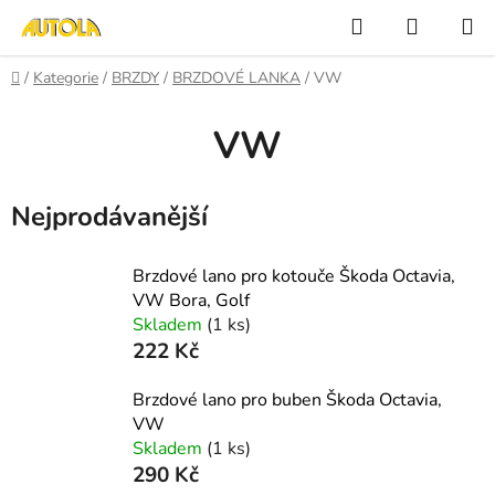
Přejít
Hledat
NÁKUP
na
KOŠÍK
obsah
Domů
/
Kategorie
/
BRZDY
/
BRZDOVÉ LANKA
/
VW
VW
Nejprodávanější
Brzdové lano pro kotouče Škoda Octavia,
VW Bora, Golf
Skladem
(1 ks)
222 Kč
Brzdové lano pro buben Škoda Octavia,
VW
Skladem
(1 ks)
290 Kč