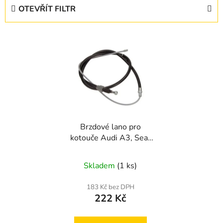
e
OTEVŘÍT FILTR
n
í
V
p
ý
r
p
o
i
d
s
u
p
k
r
t
Brzdové lano pro
o
ů
kotouče Audi A3, Seat
d
Leon, Toledo
u
Skladem
(1 ks)
k
t
183 Kč bez DPH
ů
222 Kč