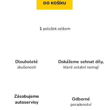
DO KOŠÍKU
1
položek celkem
O
v
l
á
d
a
Dlouholeté
Dokážeme sehnat díly,
c
zkušenosti
které ostatní nemají
í
p
r
v
k
y
Zásobujeme
Odborné
v
autoservisy
poradenství
ý