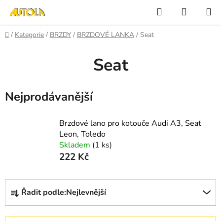
Přejít
Hledat
NÁKUP
na
KOŠÍK
obsah
Domů
/
Kategorie
/
BRZDY
/
BRZDOVÉ LANKA
/
Seat
Seat
Nejprodávanější
Brzdové lano pro kotouče Audi A3, Seat
Leon, Toledo
Skladem
(1 ks)
222 Kč
Ř
Řadit podle:
Nejlevnější
a
z