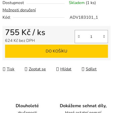
Dostupnost
Skladem
(1 ks)
Možnosti doručení
Kód:
ADV183101_1
755 Kč
/ ks
624 Kč bez DPH
Měrná cena:
DO KOŠÍKU
Tisk
Zeptat se
Hlídat
Sdílet
Dlouholeté
Dokážeme sehnat díly,
zkušenosti
které ostatní nemají