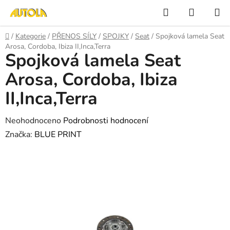
Přejít
Hledat
NÁKUP
na
KOŠÍK
obsah
Domů
/
Kategorie
/
PŘENOS SÍLY
/
SPOJKY
/
Seat
/
Spojková lamela Seat
Arosa, Cordoba, Ibiza II,Inca,Terra
Spojková lamela Seat
Arosa, Cordoba, Ibiza
II,Inca,Terra
Průměrné
Neohodnoceno
Podrobnosti hodnocení
hodnocení
Značka:
BLUE PRINT
produktu
je
0,0
z
5
hvězdiček.