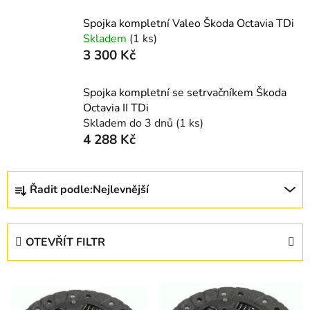
Spojka kompletní Valeo Škoda Octavia TDi
Skladem
(1 ks)
3 300 Kč
Spojka kompletní se setrvačníkem Škoda
Octavia II TDi
Skladem do 3 dnů
(1 ks)
4 288 Kč
Ř
Řadit podle:
Nejlevnější
a
z
e
OTEVŘÍT FILTR
n
í
V
p
ý
r