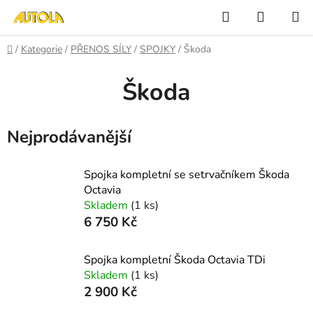
Přejít
Hledat
NÁKUP
na
KOŠÍK
obsah
Domů
/
Kategorie
/
PŘENOS SÍLY
/
SPOJKY
/
Škoda
Škoda
Nejprodávanější
Spojka kompletní se setrvačníkem Škoda
Octavia
Skladem
(1 ks)
6 750 Kč
Spojka kompletní Škoda Octavia TDi
Skladem
(1 ks)
2 900 Kč