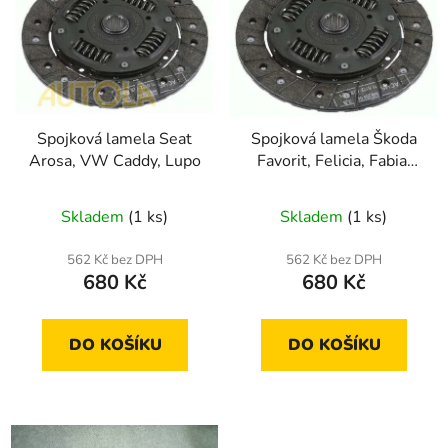
p
o
i
d
s
u
p
k
r
t
Spojková lamela Seat
Spojková lamela Škoda
o
ů
Arosa, VW Caddy, Lupo
Favorit, Felicia, Fabia,
d
Octavia 1,4
u
Skladem
(1 ks)
Skladem
(1 ks)
k
t
562 Kč bez DPH
562 Kč bez DPH
ů
680 Kč
680 Kč
DO KOŠÍKU
DO KOŠÍKU