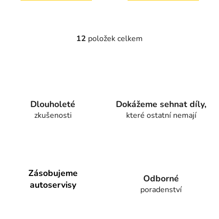
12
položek celkem
O
v
l
á
d
a
Dlouholeté
Dokážeme sehnat díly,
c
zkušenosti
které ostatní nemají
í
p
r
v
k
y
Zásobujeme
Odborné
v
autoservisy
poradenství
ý
p
i