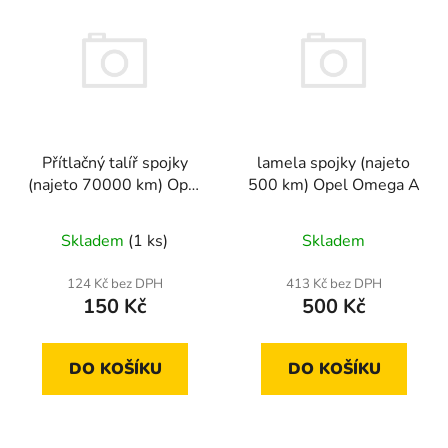
ý
r
p
o
i
d
s
u
p
k
r
t
Přítlačný talíř spojky
lamela spojky (najeto
o
ů
(najeto 70000 km) Opel
500 km) Opel Omega A
d
Astra,Ascona,Kadett,Omega
u
Skladem
(1 ks)
Skladem
k
t
124 Kč bez DPH
413 Kč bez DPH
ů
150 Kč
500 Kč
DO KOŠÍKU
DO KOŠÍKU