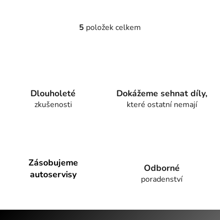
5
položek celkem
O
v
l
á
d
a
Dlouholeté
Dokážeme sehnat díly,
c
zkušenosti
které ostatní nemají
í
p
r
v
k
y
Zásobujeme
Odborné
v
autoservisy
poradenství
ý
p
i
Z
s