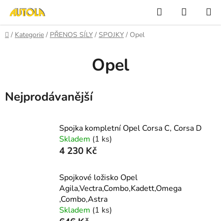
Přejít
Hledat
NÁKUP
na
KOŠÍK
obsah
Domů
/
Kategorie
/
PŘENOS SÍLY
/
SPOJKY
/
Opel
Opel
Nejprodávanější
Spojka kompletní Opel Corsa C, Corsa D
Skladem
(1 ks)
4 230 Kč
Spojkové ložisko Opel
Agila,Vectra,Combo,Kadett,Omega
,Combo,Astra
Skladem
(1 ks)