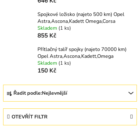
646 Kč
Spojkové ložisko (najeto 500 km) Opel
Astra,Ascona,Kadett Omega,Corsa
Skladem
(1 ks)
855 Kč
Přítlačný talíř spojky (najeto 70000 km)
Opel Astra,Ascona,Kadett,Omega
Skladem
(1 ks)
150 Kč
Ř
Řadit podle:
Nejlevnější
a
z
e
OTEVŘÍT FILTR
n
í
V
p