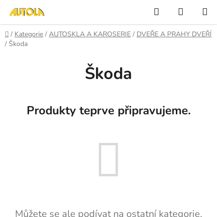
Přejít
Hledat
NÁKUP
na
KOŠÍK
obsah
Domů
/
Kategorie
/
AUTOSKLA A KAROSERIE
/
DVEŘE A PRAHY DVEŘÍ
/
Škoda
Škoda
Produkty teprve připravujeme.
Můžete se ale podívat na ostatní kategorie.