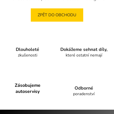
ZPĚT DO OBCHODU
Dlouholeté
Dokážeme sehnat díly,
zkušenosti
které ostatní nemají
Zásobujeme
Odborné
autoservisy
poradenství
Z