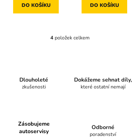
DO KOŠÍKU
DO KOŠÍKU
4
položek celkem
O
v
l
á
d
a
Dlouholeté
Dokážeme sehnat díly,
c
zkušenosti
které ostatní nemají
í
p
r
v
k
y
Zásobujeme
Odborné
v
autoservisy
poradenství
ý