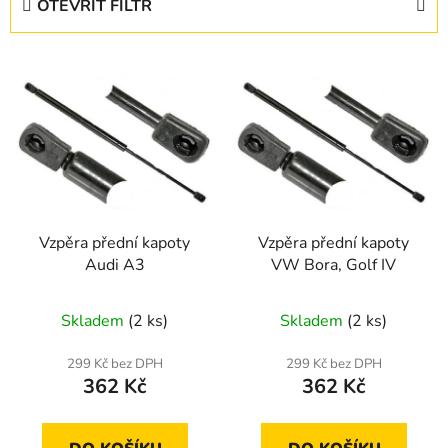
OTEVŘÍT FILTR
n
í
V
p
ý
r
p
o
i
d
s
u
p
k
r
t
Vzpěra přední kapoty
Vzpěra přední kapoty
o
ů
Audi A3
VW Bora, Golf IV
d
u
Skladem
(2 ks)
Skladem
(2 ks)
k
t
299 Kč bez DPH
299 Kč bez DPH
ů
362 Kč
362 Kč