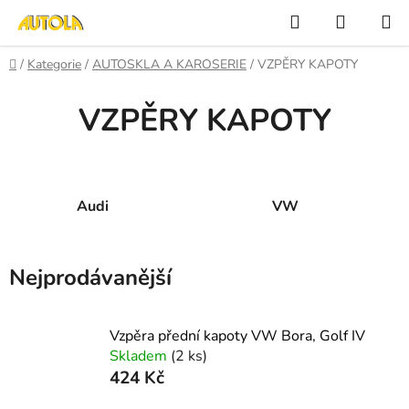
Přejít
Hledat
NÁKUP
na
KOŠÍK
obsah
Domů
/
Kategorie
/
AUTOSKLA A KAROSERIE
/
VZPĚRY KAPOTY
VZPĚRY KAPOTY
Audi
VW
Nejprodávanější
Vzpěra přední kapoty VW Bora, Golf IV
Skladem
(2 ks)
424 Kč