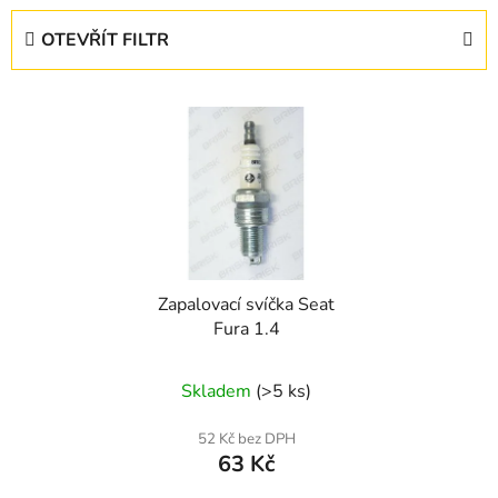
e
OTEVŘÍT FILTR
n
í
V
p
ý
r
p
o
i
d
s
u
p
k
r
t
Zapalovací svíčka Seat
o
ů
Fura 1.4
d
u
Skladem
(>5 ks)
k
t
52 Kč bez DPH
ů
63 Kč