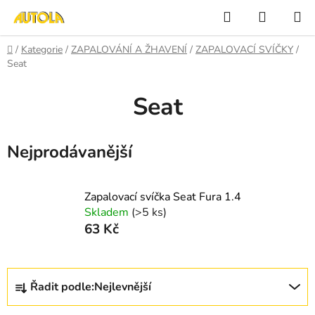
Přejít
Hledat
NÁKUP
na
KOŠÍK
obsah
Domů
/
Kategorie
/
ZAPALOVÁNÍ A ŽHAVENÍ
/
ZAPALOVACÍ SVÍČKY
/
Seat
Seat
Nejprodávanější
Zapalovací svíčka Seat Fura 1.4
Skladem
(>5 ks)
63 Kč
Ř
Řadit podle:
Nejlevnější
a
z