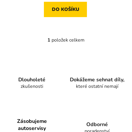
DO KOŠÍKU
1
položek celkem
O
v
l
á
d
a
Dlouholeté
Dokážeme sehnat díly,
c
zkušenosti
které ostatní nemají
í
p
r
v
k
y
Zásobujeme
Odborné
v
autoservisy
poradenství