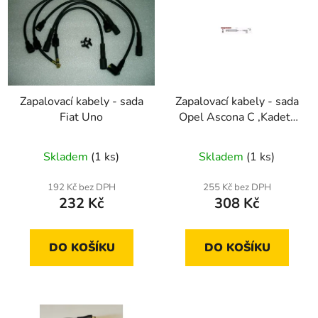
p
o
i
d
s
u
p
k
r
t
Zapalovací kabely - sada
Zapalovací kabely - sada
o
ů
Fiat Uno
Opel Ascona C ,Kadett
d
E, Astra F
u
Skladem
(1 ks)
Skladem
(1 ks)
k
t
192 Kč bez DPH
255 Kč bez DPH
ů
232 Kč
308 Kč
DO KOŠÍKU
DO KOŠÍKU