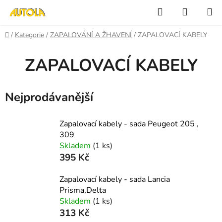
Přejít
Hledat
NÁKUP
na
KOŠÍK
obsah
Domů
/
Kategorie
/
ZAPALOVÁNÍ A ŽHAVENÍ
/
ZAPALOVACÍ KABELY
ZAPALOVACÍ KABELY
Nejprodávanější
Zapalovací kabely - sada Peugeot 205 ,
309
Skladem
(1 ks)
395 Kč
Zapalovací kabely - sada Lancia
Prisma,Delta
Skladem
(1 ks)
313 Kč