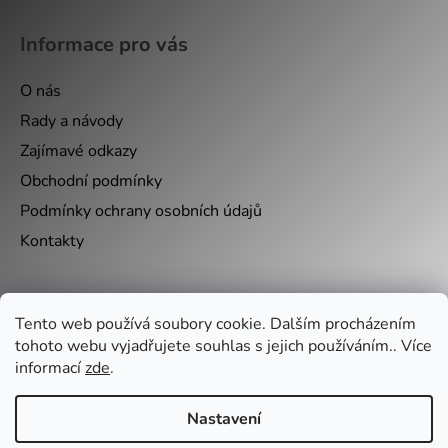
Informace pro vás
O nás
Rady a návody
Zajímavé odkazy
Obchodní podmínky
Podmínky ochrany osobních údajů
Kontakty
Nákupní košík
Tento web používá soubory cookie. Dalším procházením
tohoto webu vyjadřujete souhlas s jejich používáním.. Více
0
KS /
0 KČ
informací
zde
.
Nastavení