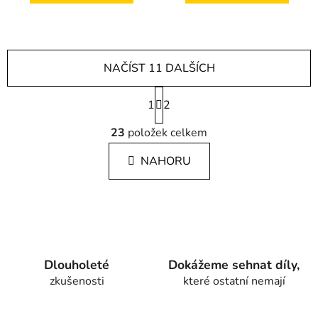
NAČÍST 11 DALŠÍCH
S
1
t
2
r
O
á
23
položek celkem
v
n
l
k
NAHORU
á
o
d
v
a
á
c
n
í
í
p
r
Dlouholeté
Dokážeme sehnat díly,
v
zkušenosti
které ostatní nemají
k
y