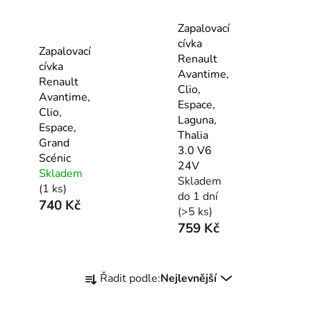
Zapalovací
cívka
Zapalovací
Renault
cívka
Avantime,
Renault
Clio,
Avantime,
Espace,
Clio,
Laguna,
Espace,
Thalia
Grand
3.0 V6
Scénic
24V
Skladem
Skladem
(1 ks)
do 1 dní
740 Kč
(>5 ks)
759 Kč
Ř
Řadit podle:
Nejlevnější
a
z