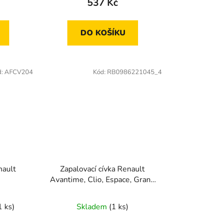
537 Kč
DO KOŠÍKU
d:
AFCV204
Kód:
RB0986221045_4
nault
Zapalovací cívka Renault
Avantime, Clio, Espace, Grand
Scénic
1 ks)
Skladem
(1 ks)