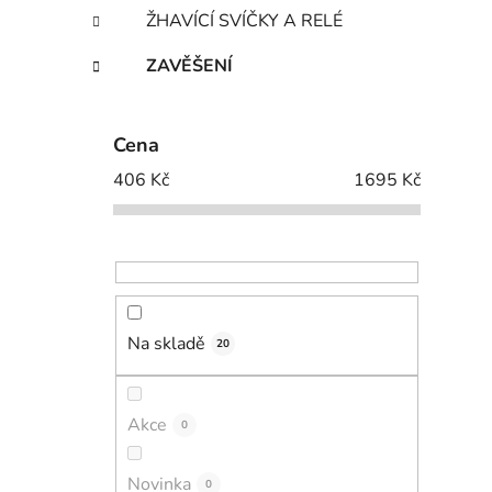
ŽHAVÍCÍ SVÍČKY A RELÉ
ZAVĚŠENÍ
Cena
406
Kč
1695
Kč
Na skladě
20
Akce
0
Novinka
0