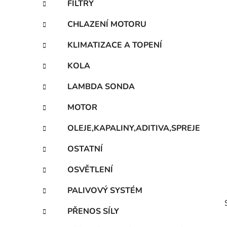
FILTRY
p
a
CHLAZENÍ MOTORU
n
KLIMATIZACE A TOPENÍ
e
l
KOLA
LAMBDA SONDA
MOTOR
OLEJE,KAPALINY,ADITIVA,SPREJE
OSTATNÍ
OSVĚTLENÍ
PALIVOVÝ SYSTÉM
PŘENOS SÍLY