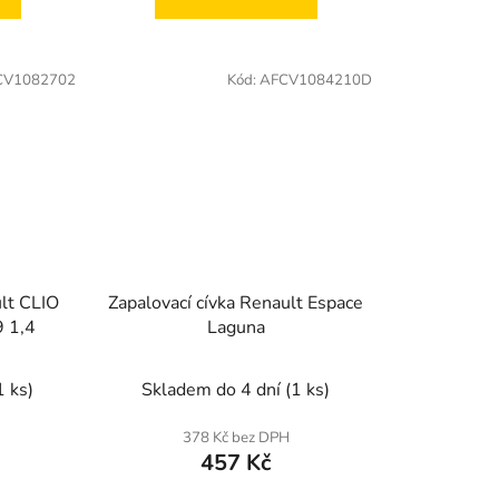
CV1082702
Kód:
AFCV1084210D
ult CLIO
Zapalovací cívka Renault Espace
 1,4
Laguna
1 ks)
Skladem do 4 dní
(1 ks)
378 Kč bez DPH
457 Kč