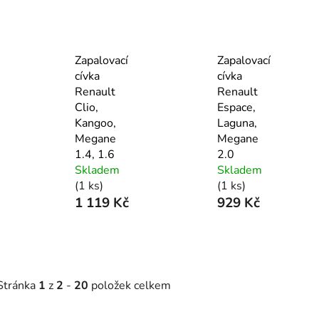
Zapalovací
Zapalovací
cívka
cívka
Renault
Renault
Clio,
Espace,
Kangoo,
Laguna,
Megane
Megane
1.4, 1.6
2.0
Skladem
Skladem
(1 ks)
(1 ks)
1 119 Kč
929 Kč
Stránka
1
z
2
-
20
položek celkem