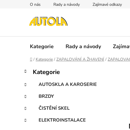
Přejít
O nás
Rady a návody
Zajímavé odkazy
na
obsah
Kategorie
Rady a návody
Zajíma
Domů
/
Kategorie
/
ZAPALOVÁNÍ A ŽHAVENÍ
/
ZAPALOVAC
P
K
Přeskočit
Kategorie
a
kategorie
o
t
s
AUTOSKLA A KAROSERIE
e
t
g
BRZDY
r
o
a
r
ČISTĚNÍ SKEL
i
n
e
n
ELEKTROINSTALACE
í