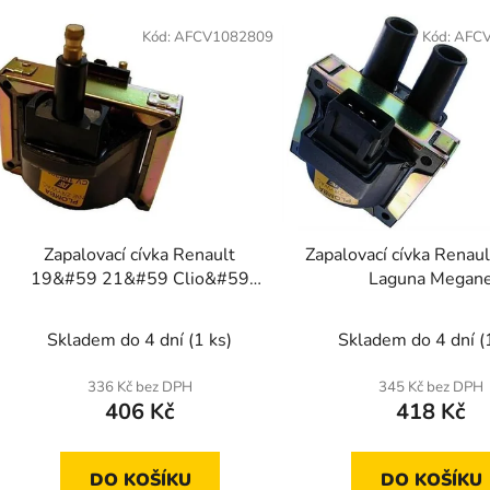
V
ý
Kód:
AFCV1082809
Kód:
AFC
p
s
p
r
o
d
Zapalovací cívka Renault
Zapalovací cívka Renau
u
19&#59 21&#59 Clio&#59
Laguna Megan
k
Laguna Megane &#59 Trafic
t
Skladem do 4 dní
(1 ks)
Skladem do 4 dní
(
ů
336 Kč bez DPH
345 Kč bez DPH
406 Kč
418 Kč
DO KOŠÍKU
DO KOŠÍKU