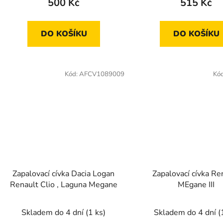
500 Kč
515 Kč
DO KOŠÍKU
DO KOŠÍKU
Kód:
AFCV1089009
Kó
Zapalovací cívka Dacia Logan
Zapalovací cívka Re
Renault Clio , Laguna Megane
MEgane III
Skladem do 4 dní
(1 ks)
Skladem do 4 dní
(