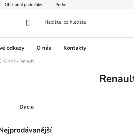
Obchodní podmínky
Podmínky ochrany osobních údajů
vé odkazy
O nás
Kontakty
Í CÍVKY
/
Renault
Renaul
Dacia
Nejprodávanější