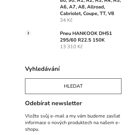
80, 90, A1, A2, A3, A4, A5,
A6, A7, A8, Allroad,
Cabriolet, Coupe, TT, V8
34 Kč
Pneu HANKOOK DH51
295/60 R22.5 150K
13 310 Kč
Vyhledávání
HLEDAT
Odebírat newsletter
Vložte svůj e-mail a my vám budeme zasílat
informace o nových produktech na našem e-
shopu.