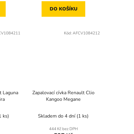
DO KOŠÍKU
CV1084211
Kód:
AFCV1084212
lt Laguna
Zapalovací cívka Renault Clio
ira
Kangoo Megane
1 ks)
Skladem do 4 dní
(1 ks)
444 Kč bez DPH