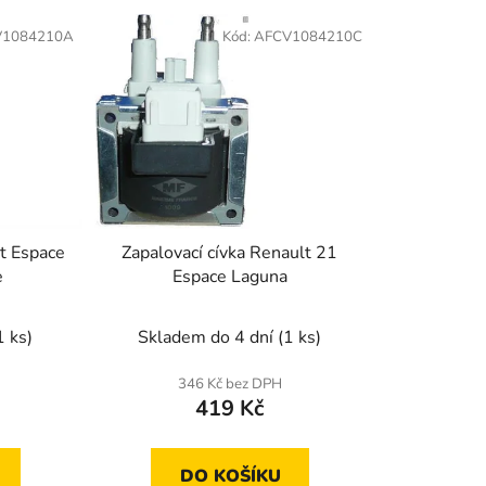
e
V1084210A
Kód:
AFCV1084210C
n
í
p
r
o
d
u
k
lt Espace
Zapalovací cívka Renault 21
t
e
Espace Laguna
ů
1 ks)
Skladem do 4 dní
(1 ks)
346 Kč bez DPH
419 Kč
DO KOŠÍKU