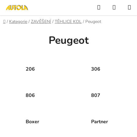
Přejít
Hledat
NÁKUP
na
KOŠÍK
obsah
Domů
/
Kategorie
/
ZAVĚŠENÍ
/
TĚHLICE KOL
/
Peugeot
Peugeot
206
306
806
807
Boxer
Partner