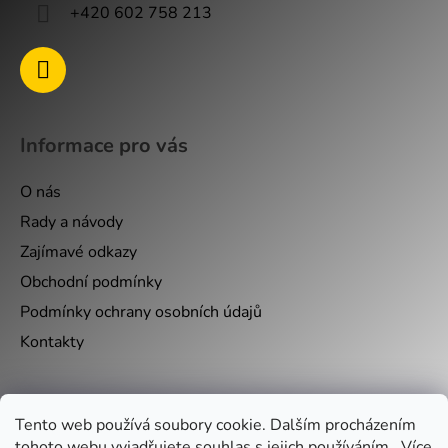
+420 602 758 213
Informace pro vás
O nás
Rady a návody
Zajímavé odkazy
Obchodní podmínky
Podmínky ochrany osobních údajů
Kontakty
Nákupní košík
Tento web používá soubory cookie. Dalším procházením
tohoto webu vyjadřujete souhlas s jejich používáním.. Více