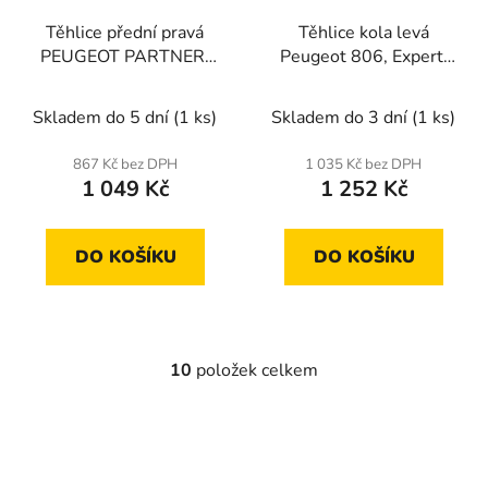
Těhlice přední pravá
Těhlice kola levá
PEUGEOT PARTNER,
Peugeot 806, Expert,
307, CITROEN
Citroen Evasion, Jumpy
BERLINGO, C4
Skladem do 5 dní
(1 ks)
Skladem do 3 dní
(1 ks)
867 Kč bez DPH
1 035 Kč bez DPH
1 049 Kč
1 252 Kč
DO KOŠÍKU
DO KOŠÍKU
10
položek celkem
O
v
l
á
d