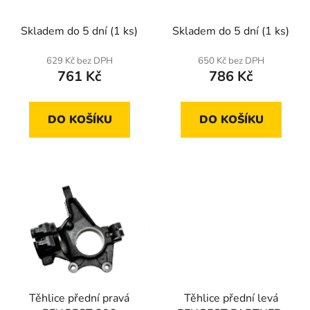
CITROEN BERLINGO
u
Skladem do 5 dní
(1 ks)
Skladem do 5 dní
(1 ks)
k
t
629 Kč bez DPH
650 Kč bez DPH
ů
761 Kč
786 Kč
DO KOŠÍKU
DO KOŠÍKU
Těhlice přední pravá
Těhlice přední levá