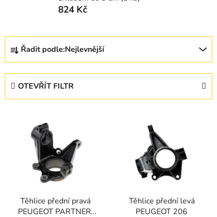
824 Kč
Ř
Řadit podle:
Nejlevnější
a
z
e
OTEVŘÍT FILTR
n
í
V
p
ý
r
p
o
i
d
s
u
p
k
r
t
Těhlice přední pravá
Těhlice přední levá
o
ů
PEUGEOT PARTNER,
PEUGEOT 206
d