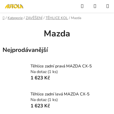
Přejít
Hledat
NÁKUP
na
KOŠÍK
obsah
Domů
/
Kategorie
/
ZAVĚŠENÍ
/
TĚHLICE KOL
/
Mazda
Mazda
Nejprodávanější
Těhlice zadní pravá MAZDA CX-5
Na dotaz
(1 ks)
1 623 Kč
Těhlice zadní levá MAZDA CX-5
Na dotaz
(1 ks)
1 623 Kč