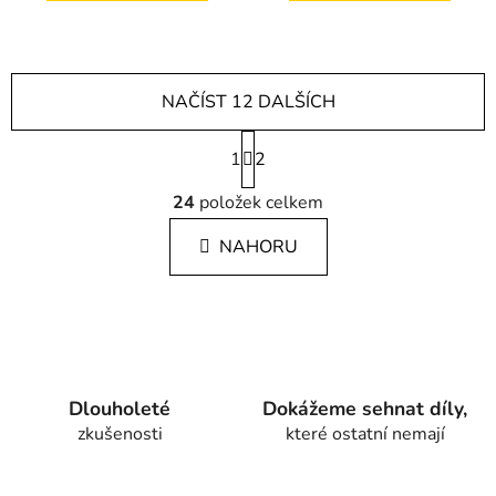
NAČÍST 12 DALŠÍCH
S
1
t
2
r
O
á
24
položek celkem
v
n
l
k
NAHORU
á
o
d
v
a
á
c
n
í
í
p
r
Dlouholeté
Dokážeme sehnat díly,
v
zkušenosti
které ostatní nemají
k
y