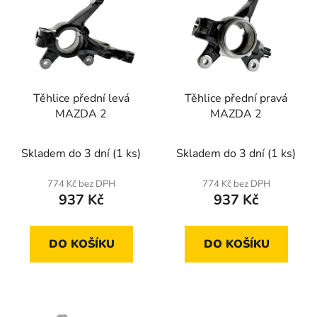
p
o
i
d
s
u
p
k
r
t
Těhlice přední levá
Těhlice přední pravá
o
ů
MAZDA 2
MAZDA 2
d
u
Skladem do 3 dní
(1 ks)
Skladem do 3 dní
(1 ks)
k
t
774 Kč bez DPH
774 Kč bez DPH
ů
937 Kč
937 Kč
DO KOŠÍKU
DO KOŠÍKU