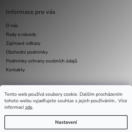
Informace pro vás
O nás
Rady a návody
Zajímavé odkazy
Obchodní podmínky
Podmínky ochrany osobních údajů
Kontakty
Nákupní košík
Tento web používá soubory cookie. Dalším procházením
tohoto webu vyjadřujete souhlas s jejich používáním.. Více
0
KS /
0 KČ
informací
zde
.
Nastavení