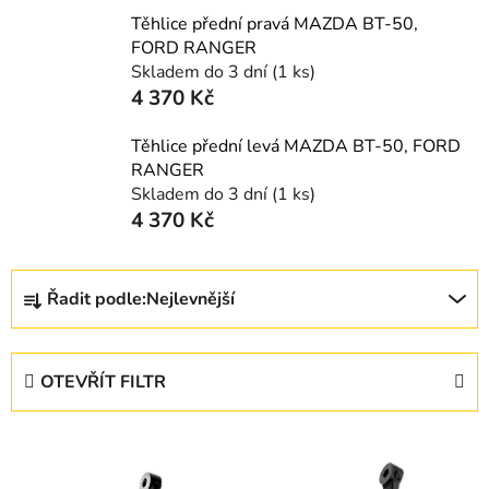
Těhlice přední pravá MAZDA BT-50,
FORD RANGER
Skladem do 3 dní
(1 ks)
4 370 Kč
Těhlice přední levá MAZDA BT-50, FORD
RANGER
Skladem do 3 dní
(1 ks)
4 370 Kč
Ř
Řadit podle:
Nejlevnější
a
z
e
OTEVŘÍT FILTR
n
í
V
p
ý
r