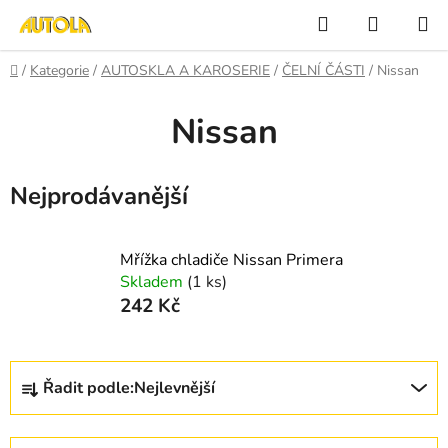
Přejít
Hledat
NÁKUP
na
KOŠÍK
obsah
Domů
/
Kategorie
/
AUTOSKLA A KAROSERIE
/
ČELNÍ ČÁSTI
/
Nissan
Nissan
Nejprodávanější
Mřížka chladiče Nissan Primera
Skladem
(1 ks)
242 Kč
Ř
Řadit podle:
Nejlevnější
a
z