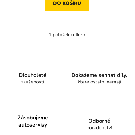
DO KOŠÍKU
1
položek celkem
O
v
l
á
d
a
Dlouholeté
Dokážeme sehnat díly,
c
zkušenosti
které ostatní nemají
í
p
r
v
k
y
Zásobujeme
Odborné
v
autoservisy
poradenství
ý