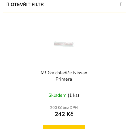
e
OTEVŘÍT FILTR
n
í
V
p
ý
r
p
o
i
d
s
u
p
k
r
t
Mřížka chladiče Nissan
o
ů
Primera
d
u
Skladem
(1 ks)
k
t
200 Kč bez DPH
ů
242 Kč