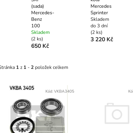
(sada)
Mercedes
Mercedes-
Sprinter
Benz
Skladem
100
do 3 dní
Skladem
(2 ks)
(2 ks)
3 220 Kč
650 Kč
Stránka
1
z
1
-
2
položek celkem
V
ý
Kód:
VKBA3405
Kó
p
s
p
r