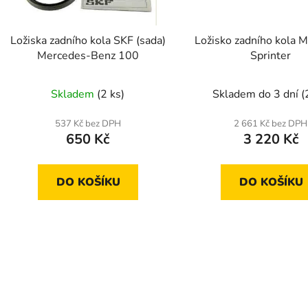
o
d
Ložisko zadního kola 
Ložiska zadního kola SKF (sada)
u
Sprinter
Mercedes-Benz 100
k
t
Skladem do 3 dní
(
Skladem
(2 ks)
ů
2 661 Kč bez DPH
537 Kč bez DPH
3 220 Kč
650 Kč
DO KOŠÍKU
DO KOŠÍKU
O
v
l
á
d