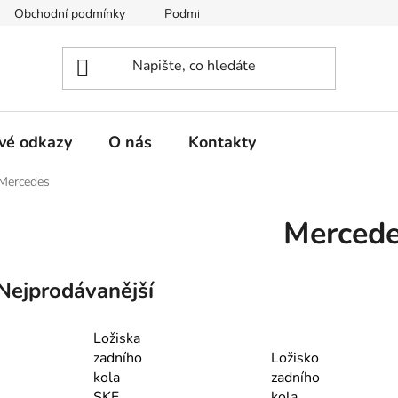
Obchodní podmínky
Podmínky ochrany osobních údajů
vé odkazy
O nás
Kontakty
Mercedes
Merced
Nejprodávanější
Ložiska
zadního
Ložisko
kola
zadního
SKF
kola