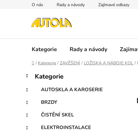
Přejít
O nás
Rady a návody
Zajímavé odkazy
na
obsah
Kategorie
Rady a návody
Zajíma
Domů
/
Kategorie
/
ZAVĚŠENÍ
/
LOŽISKA A NÁBOJE KOL
/
P
K
Přeskočit
Kategorie
a
kategorie
o
t
s
AUTOSKLA A KAROSERIE
e
t
g
BRZDY
r
o
a
r
ČISTĚNÍ SKEL
i
n
e
n
ELEKTROINSTALACE
í