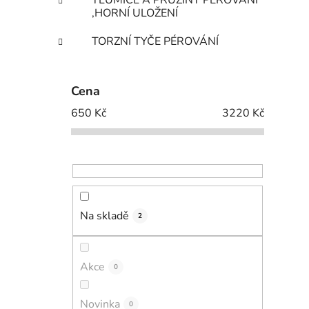
TLUMIČE A PRUŽINY PÉROVÁNÍ
,HORNÍ ULOŽENÍ
TORZNÍ TYČE PÉROVÁNÍ
Cena
650
Kč
3220
Kč
Na skladě
2
Akce
0
Novinka
0