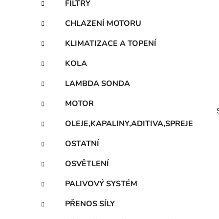
FILTRY
p
a
CHLAZENÍ MOTORU
n
KLIMATIZACE A TOPENÍ
e
l
KOLA
LAMBDA SONDA
MOTOR
OLEJE,KAPALINY,ADITIVA,SPREJE
OSTATNÍ
OSVĚTLENÍ
i
PALIVOVÝ SYSTÉM
PŘENOS SÍLY